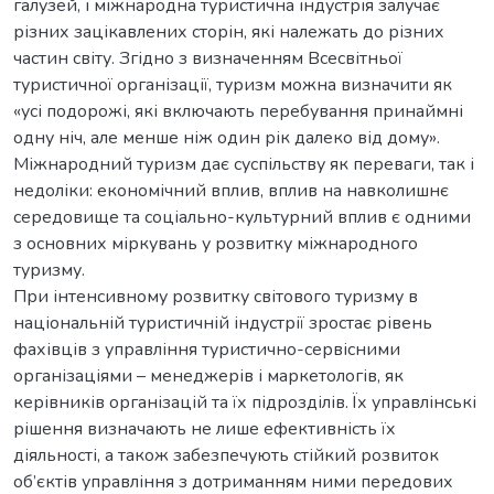
галузей, і міжнародна туристична індустрія залучає
різних зацікавлених сторін, які належать до різних
частин світу. Згідно з визначенням Всесвітньої
туристичної організації, туризм можна визначити як
«усі подорожі, які включають перебування принаймні
одну ніч, але менше ніж один рік далеко від дому».
Міжнародний туризм дає суспільству як переваги, так і
недоліки: економічний вплив, вплив на навколишнє
середовище та соціально-культурний вплив є одними
з основних міркувань у розвитку міжнародного
туризму.
При інтенсивному розвитку світового туризму в
національній туристичній індустрії зростає рівень
фахівців з управління туристично-сервісними
організаціями – менеджерів і маркетологів, як
керівників організацій та їх підрозділів. Їх управлінські
рішення визначають не лише ефективність їх
діяльності, а також забезпечують стійкий розвиток
об’єктів управління з дотриманням ними передових