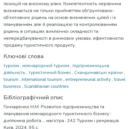
позицій на високому рівні. Компетентність керівника
визначається не тільки прийняттям обґрунтовано-
об’єктивних рішень на основі визначених цілей і їх
плануванням, але й реалізацією та контролюванням
рішень в ситуаціях виключної складності та
непередбачуваності в ринкових умовах, ефективністю
продажу туристичного продукту.
Ключові слова
туризм
,
міжнародний туризм
,
підприємницька
діяльність
,
туристичний бізнес
,
Скандинавські країни
,
tourism
,
international tourism
,
entrepreneurial activity
,
travel
business
,
Scandinavian countries
Бібліографічний опис
Гончаренко Н.М. Розвиток підприємництва та
планування міжнародного туристичного бізнесу :
дипломна робота ... магістра : 242 Туризм і рекреація.
Київ, 2024. 95 с.