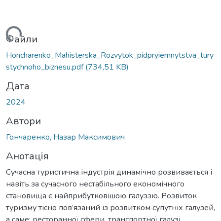
ться...
Файли
Honcharenko_Mahisterska_Rozvytok_pidpryiemnytstva_tury
stychnoho_biznesu.pdf
(734,51 KB)
Дата
2024
Автори
Гончаренко, Назар Максимович
Анотація
Сучасна туристична індустрія динамічно розвивається і
навіть за сучасного нестабільного економічного
становища є найприбутковішою галуззю. Розвиток
туризму тісно пов’язаний із розвитком супутніх галузей,
а саме: ресторанної сфери, транспортної галузі,