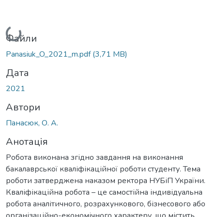
Вантажиться...
Файли
Panasiuk_O_2021_m.pdf
(3,71 MB)
Дата
2021
Автори
Панасюк, О. А.
Анотація
Робота виконана згідно завдання на виконання
бакалаврської кваліфікаційної роботи студенту. Тема
роботи затверджена наказом ректора НУБіП України.
Кваліфікаційна робота – це самостійна індивідуальна
робота аналітичного, розрахункового, бізнесового або
організаційно-економічного характеру, що містить