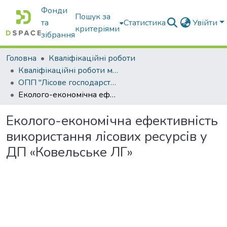
Фонди
Пошук за
та
Статистика
Увійти
критеріями
зібрання
Головна
Кваліфікаційні роботи
Кваліфікаційні роботи магістрів
ОПП "Лісове господарство"
Еколого-економічна ефективність використання лісових ресурсів у ДП «Ковельське ЛГ»
Еколого-економічна ефективність
використання лісових ресурсів у
ДП «Ковельське ЛГ»