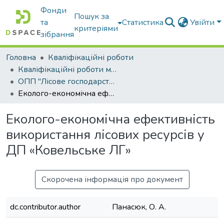
Фонди
Пошук за
та
Статистика
Увійти
критеріями
зібрання
Головна
Кваліфікаційні роботи
Кваліфікаційні роботи магістрів
ОПП "Лісове господарство"
Еколого-економічна ефективність використання лісових ресурсів у ДП «Ковельське ЛГ»
Еколого-економічна ефективність
використання лісових ресурсів у
ДП «Ковельське ЛГ»
Скорочена інформація про документ
dc.contributor.author
Панасюк, О. А.