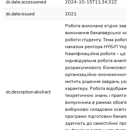
dc.date.accessioned
2024-10-15T11:34:32Z
dc.date.issued
2021
Робота виконана згідно завд
виконання бакалаврської ква
роботи студенту. Тема робот
наказом ректора НУБіП Укра
Кваліфікаційна робота – це с
індивідуальна робота аналіти
розрахункового, бізнесового
організаційно-економічного 
містить рішення завдань уза
характеру. Робота відобража
dc.description.abstract
теоретичних знань і практи
випускника в рамках обов’язк
вибіркової складових освітн
програми підготовки бакалав
здатність до самостійної проф