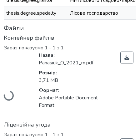
thesis.degree.grantor
ННІ лісового і садово-парков
thesis.degree.specialty
Лісове господарство
Файли
Контейнер файлів
Зараз показуємо
1 - 1 з 1
Назва:
Panasiuk_O_2021_m.pdf
Розмір:
Вантажиться...
3,71 MB
Формат:
Adobe Portable Document
Format
Ліцензійна угода
Зараз показуємо
1 - 1 з 1