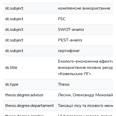
dc.subject
комплексне використання
dc.subject
FSC
dc.subject
SWOT-аналіз
dc.subject
РЕSТ-аналіз
dc.subject
сертифікат
Еколого-економічна ефектив
dc.title
використання лісових ресурс
«Ковельське ЛГ»
dc.type
Thesis
thesis.degree.advisor
Леснік, Олександр Миколайо
thesis.degree.departament
Таксації лісу та лісового ме