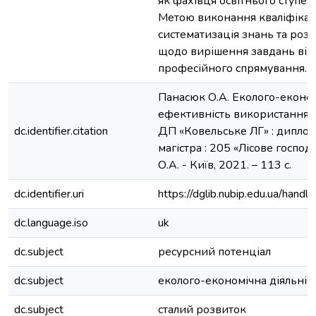
як фахівця освітнього ступен
Метою виконання кваліфікац
систематизація знань та ро
щодо вирішення завдань від
професійного спрямування.
Панасюк О.А. Еколого-еконо
ефективність використання л
dc.identifier.citation
ДП «Ковельське ЛГ» : дипломн
магістра : 205 «Лісове господ
О.А. - Київ, 2021. – 113 с.
dc.identifier.uri
https://dglib.nubip.edu.ua/ha
dc.language.iso
uk
dc.subject
ресурсний потенціал
dc.subject
еколого-економічна діяльніс
dc.subject
сталий розвиток