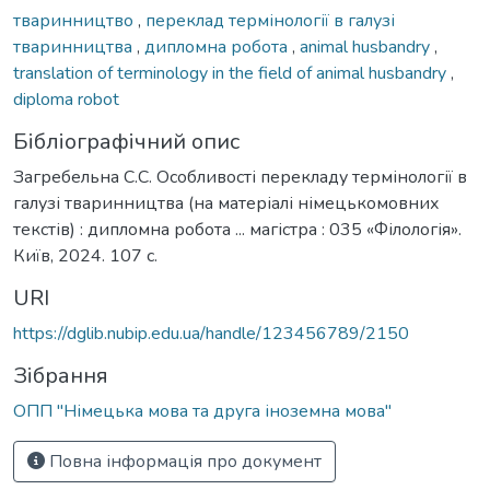
тваринництво
,
переклад термінології в галузі
тваринництва
,
дипломна робота
,
animal husbandry
,
translation of terminology in the field of animal husbandry
,
diploma robot
Бібліографічний опис
Загребельна С.С. Особливості перекладу термінології в
галузі тваринництва (на матеріалі німецькомовних
текстів) : дипломна робота ... магістра : 035 «Філологія».
Київ, 2024. 107 с.
URI
https://dglib.nubip.edu.ua/handle/123456789/2150
Зібрання
ОПП "Німецька мова та друга іноземна мова"
Повна інформація про документ