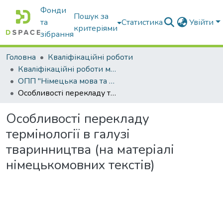
Фонди
Пошук за
та
Статистика
Увійти
критеріями
зібрання
Головна
Кваліфікаційні роботи
Кваліфікаційні роботи магістрів
ОПП "Німецька мова та друга іноземна мова"
Особливості перекладу термінології в галузі тваринництва (на матеріалі німецькомовних текстів)
Особливості перекладу
термінології в галузі
тваринництва (на матеріалі
німецькомовних текстів)