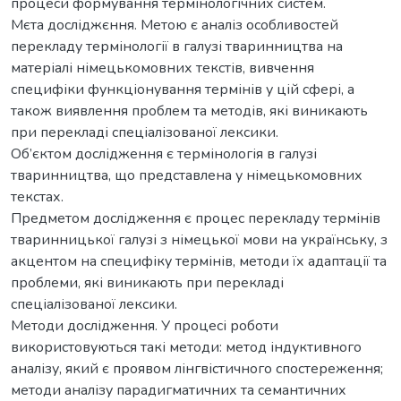
процеси формування термінологічних систем.
Мєтa дoсліджєння. Метою є аналіз особливостей
перекладу термінології в галузі тваринництва на
матеріалі німецькомовних текстів, вивчення
специфіки функціонування термінів у цій сфері, а
також виявлення проблем та методів, які виникають
при перекладі спеціалізованої лексики.
Об’єктом дослідження є термінологія в галузі
тваринництва, що представлена у німецькомовних
текстах.
Предметом дослідження є процес перекладу термінів
тваринницької галузі з німецької мови на українську, з
акцентом на специфіку термінів, методи їх адаптації та
проблеми, які виникають при перекладі
спеціалізованої лексики.
Методи дослідження. У процесі роботи
використовуються такі методи: метод індуктивного
аналізу, який є проявом лінгвістичного спостереження;
методи аналізу парадигматичних та семантичних