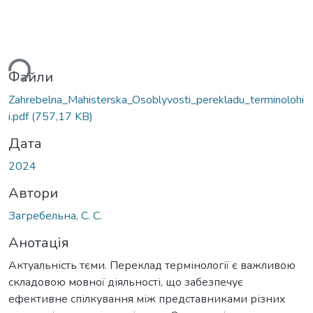
Вантажиться...
Файли
Zahrebelna_Mahisterska_Osoblyvosti_perekladu_terminolohi
i.pdf
(757,17 KB)
Дата
2024
Автори
Загребельна, С. С.
Анотація
Aктуaльність тєми. Переклад термінології є важливою
складовою мовної діяльності, що забезпечує
ефективне спілкування між представниками різних