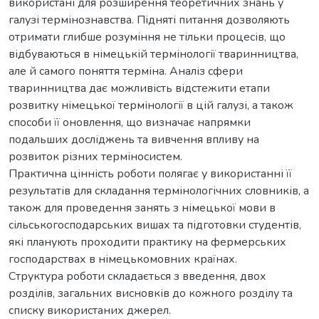
використані для розширення теоретичних знань у
галузі термінознавства. Підняті питання дозволяють
отримати глибше розуміння не тільки процесів, що
відбуваються в німецькій термінології тваринництва,
але й самого поняття терміна. Аналіз сфери
тваринництва дає можливість відстежити етапи
розвитку німецької термінології в цій галузі, а також
способи її оновлення, що визначає напрямки
подальших досліджень та вивчення впливу на
розвиток різних терміносистем.
Практична цінність роботи полягає у використанні її
результатів для складання термінологічних словників, а
також для проведення занять з німецької мови в
сільськогосподарських вишах та підготовки студентів,
які планують проходити практику на фермерських
господарствах в німецькомовних країнах.
Структура роботи складається з введення, двох
розділів, загальних висновків до кожного розділу та
списку використаних джерел.