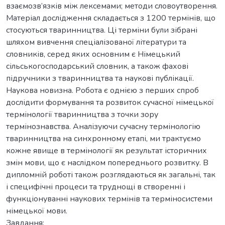
взаємозв’язків між лексемами; методи словоутворення.
Матеріал дослідження складається з 1200 термінів, що
стосуються тваринництва. Ці терміни були зібрані
шляхом вивчення спеціалізованої літератури та
словників, серед яких основним є Німецький
сільськогосподарський словник, а також фахові
підручники з тваринництва та наукові публікації.
Наукова новизна. Робота є однією з перших спроб
дослідити формування та розвиток сучасної німецької
термінології тваринництва з точки зору
термінознавства. Аналізуючи сучасну термінологію
тваринництва на синхронному етапі, ми трактуємо
кожне явище в термінології як результат історичних
змін мови, що є наслідком попереднього розвитку. В
дипломній роботі також розглядаються як загальні, так
і специфічні процеси та труднощі в створенні і
функціонуванні наукових термінів та терміносистеми
німецької мови.
Зaвдaння: