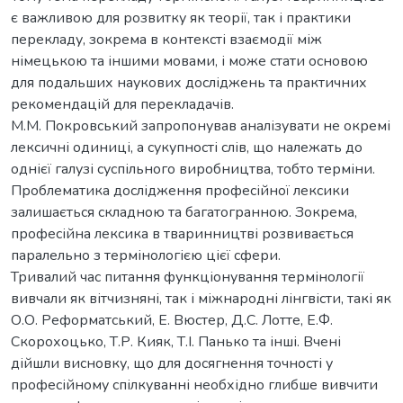
є важливою для розвитку як теорії, так і практики
перекладу, зокрема в контексті взаємодії між
німецькою та іншими мовами, і може стати основою
для подальших наукових досліджень та практичних
рекомендацій для перекладачів.
М.М. Покровський запропонував аналізувати не окремі
лексичні одиниці, а сукупності слів, що належать до
однієї галузі суспільного виробництва, тобто терміни.
Проблематика дослідження професійної лексики
залишається складною та багатогранною. Зокрема,
професійна лексика в тваринництві розвивається
паралельно з термінологією цієї сфери.
Тривалий час питання функціонування термінології
вивчали як вітчизняні, так і міжнародні лінгвісти, такі як
О.О. Реформатський, Е. Вюстер, Д.С. Лотте, Е.Ф.
Скорохоцько, Т.Р. Кияк, Т.І. Панько та інші. Вчені
дійшли висновку, що для досягнення точності у
професійному спілкуванні необхідно глибше вивчити