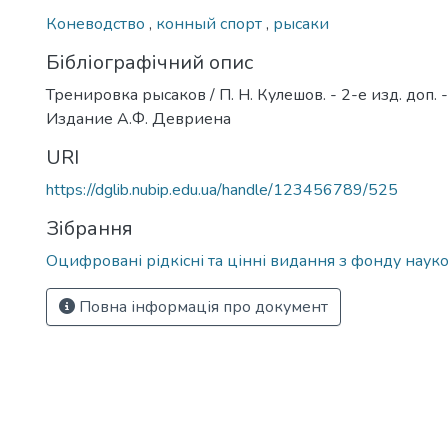
Коневодство
,
конный спорт
,
рысаки
Бібліографічний опис
Тренировка рысаков / П. Н. Кулешов. - 2-е изд. доп. -
Издание А.Ф. Девриена
URI
https://dglib.nubip.edu.ua/handle/123456789/525
Зібрання
Оцифровані рідкісні та цінні видання з фонду науко
Повна інформація про документ