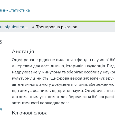
ями
Статистика
Оцифровані рідкісні та цінні видання з фонду наукової бібліотеки
Тренировка рысаков
в
Анотація
Оцифроване рідкісне видання з фондів наукової біб
джерелом для дослідників, істориків, науковців. Ви
надруковане у минулому та зберігає особливу науков
культурну цінність. Цифрова версія забезпечує зру
автентичного змісту документа, сприяє збереженню 
підтримує розвиток відкритої науки. Оцифрування 
дотриманням усіх вимог до збереження бібліографічн
автентичності першоджерела.
)
Ключові слова