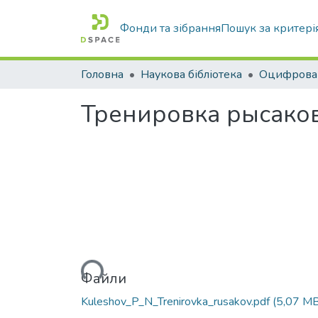
Фонди та зібрання
Пошук за критері
Головна
Наукова бібліотека
Тренировка рысако
Вантажиться...
Файли
Kuleshov_P_N_Trenirovka_rusakov.pdf
(5,07 MB