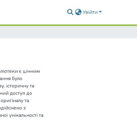
Увійти
ліотеки є цінним
дання було
у, історичну та
чний доступ до
оригіналу та
здійснено з
ої унікальності та