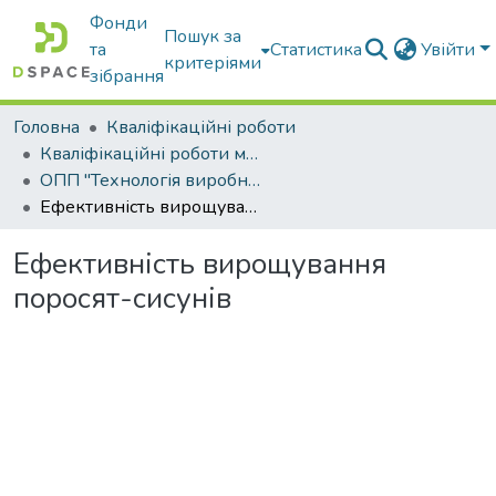
Фонди
Пошук за
та
Статистика
Увійти
критеріями
зібрання
Головна
Кваліфікаційні роботи
Кваліфікаційні роботи магістрів
ОПП "Технологія виробництва і переробки продукції тваринництва"
Ефективність вирощування поросят-сисунів
Ефективність вирощування
поросят-сисунів
антажиться...