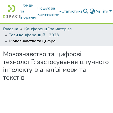
Фонди
Пошук за
та
Статистика
Увійти
критеріями
зібрання
Головна
Конференції та матеріали конференцій
Тези конференцій - 2023
Мовознавство та цифрові технології: застосування штучного інтелекту в аналізі мови та текстів
Мовознавство та цифрові
технології: застосування штучного
інтелекту в аналізі мови та
текстів