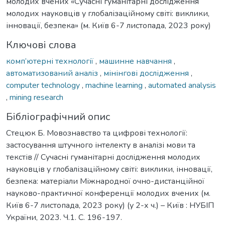
молодих вчених «Сучасні гуманітарні дослідження
молодих науковців у глобалізаційному світі: виклики,
інновації, безпека» (м. Київ 6-7 листопада, 2023 року)
Ключові слова
комп’ютерні технології
,
машинне навчання
,
автоматизований аналіз
,
мінінгові дослідження
,
computer technology
,
machine learning
,
automated analysis
,
mining research
Бібліографічний опис
Стецюк Б. Мовознавство та цифрові технології:
застосування штучного інтелекту в аналізі мови та
текстів // Сучасні гуманітарні дослідження молодих
науковців у глобалізаційному світі: виклики, інновації,
безпека: матеріали Міжнародної очно-дистанційної
науково-практичної конференції молодих вчених (м.
Київ 6-7 листопада, 2023 року) (у 2-х ч.) – Київ : НУБІП
України, 2023. Ч.1. С. 196-197.