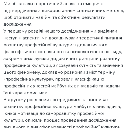
Ми об’єднали теоретичний аналіз та емпіричні
підтвердження з використанням статистичних методів,
щоб отримати надійні та об’єктивні результати
дослідження.
У першому розділі нашого дослідження ми виділили
наступні аспекти: ми досліджували теоретичні питання
розвитку професійної культури з дидактичного,
філософського, соціального та психологічного погляду,
зокрема, аналізували дидактичні принципи розвитку
професійної культури, з’ясовували сутність та значення
цього феномену, докладно розкрили зміст терміну
«професійна культура», провели класифікацію
професійних якостей майбутніх викладачів та надали
їхні характеристики.
В другому розділі ми зосередилися на чинниках
розвитку професійної культури майбутніх викладачів,
їхньої мотивації до саморозвитку професійної
культури, описали процес проведення дослідження
вихідного рівня сформованості професійної культури