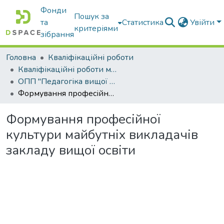
Фонди
Пошук за
та
Статистика
Увійти
критеріями
зібрання
Головна
Кваліфікаційні роботи
Кваліфікаційні роботи магістрів
ОПП "Педагогіка вищої школи"
Формування професійної культури майбутніх викладачів закладу вищої освіти
Формування професійної
культури майбутніх викладачів
закладу вищої освіти