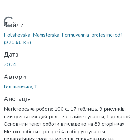
житься...
Файли
Holishevska_Mahisterska_Formuvannia_profesiinoi.pdf
(925,66 KB)
Дата
2024
Автори
Голішевська, Т.
Анотація
Магістерська робота: 100 с., 17 таблиць, 9 рисунків,
використаних джерел - 77 найменування, 1 додаток.
Основний текст роботи викладено на 89 сторінках.
Метою роботи є розробка і обґрунтування
педагогічних умов та методів, спрямованих на