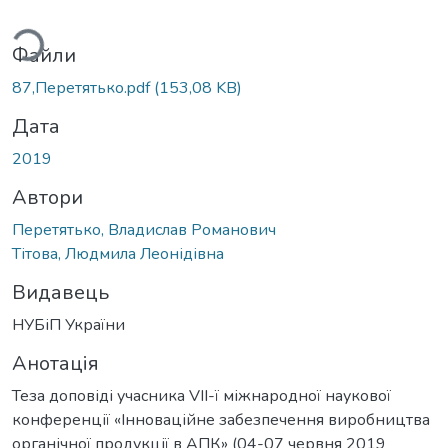
ься...
Файли
87,Перетятько.pdf
(153,08 KB)
Дата
2019
Автори
Перетятько, Владислав Романович
Тітова, Людмила Леонідівна
Видавець
НУБіП України
Анотація
Теза доповіді учасника VІІ-ї міжнародної наукової
конференції «Інноваційне забезпечення виробництва
органічної продукції в АПК» (04-07 червня 2019