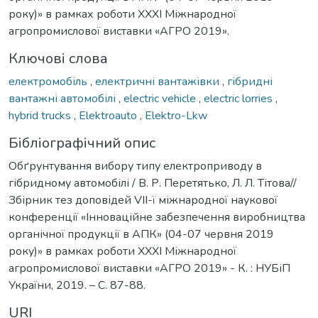
року)» в рамках роботи XXXI Міжнародної
агропромислової виставки «АГРО 2019».
Ключові слова
електромобіль
,
електричні вантажівки
,
гібридні
вантажні автомобілі
,
electric vehicle
,
electric lorries
,
hybrid trucks
,
Elektroauto
,
Elektro-Lkw
Бібліографічний опис
Обґрунтування вибору типу електроприводу в
гібридному автомобілі / В. Р. Перетятько, Л. Л. Тітова//
Збірник тез доповідей VІІ-ї міжнародної наукової
конференції «Інноваційне забезпечення виробництва
органічної продукції в АПК» (04-07 червня 2019
року)» в рамках роботи XXXI Міжнародної
агропромислової виставки «АГРО 2019» - К. : НУБіП
України, 2019. – С. 87-88.
URI