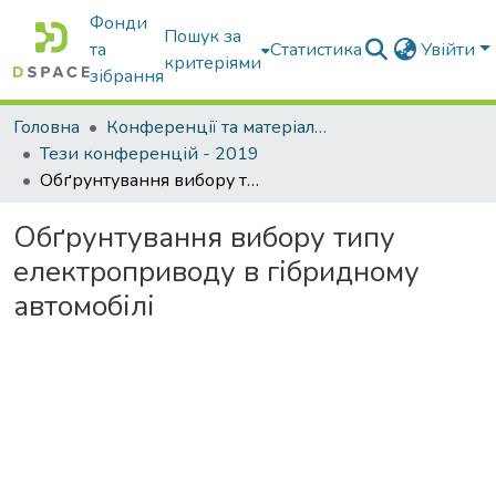
Фонди
Пошук за
та
Статистика
Увійти
критеріями
зібрання
Головна
Конференції та матеріали конференцій
Тези конференцій - 2019
Обґрунтування вибору типу електроприводу в гібридному автомобілі
Обґрунтування вибору типу
електроприводу в гібридному
автомобілі