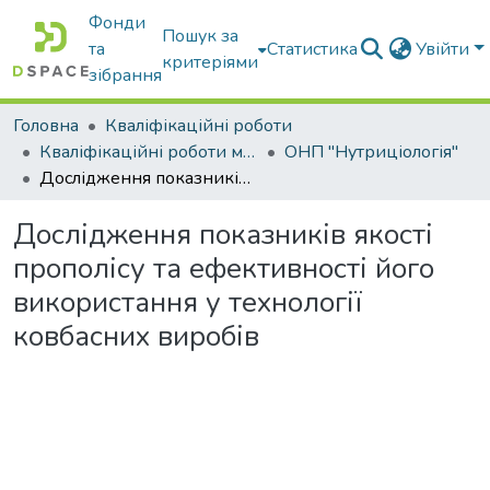
Фонди
Пошук за
та
Статистика
Увійти
критеріями
зібрання
Головна
Кваліфікаційні роботи
Кваліфікаційні роботи магістрів
ОНП "Нутриціологія"
Дослідження показників якості прополісу та ефективності його використання у технології ковбасних виробів
Дослідження показників якості
прополісу та ефективності його
використання у технології
ковбасних виробів