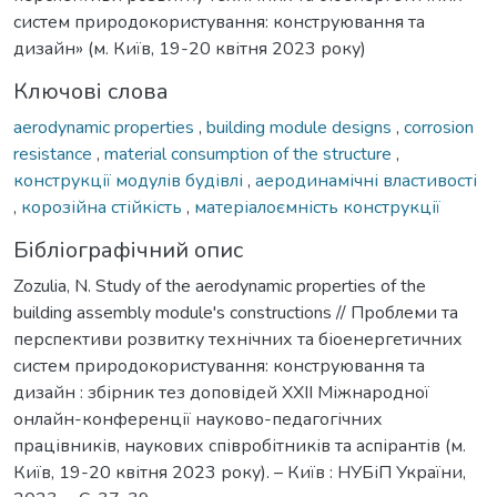
систем природокористування: конструювання та
дизайн» (м. Київ, 19-20 квітня 2023 року)
Ключові слова
aerodynamic properties
,
building module designs
,
corrosion
resistance
,
material consumption of the structure
,
конструкції модулів будівлі
,
аеродинамічні властивості
,
корозійна стійкість
,
матеріалоємність конструкції
Бібліографічний опис
Zozulia, N. Study of the aerodynamic properties of the
building assembly module's constructions // Проблеми та
перспективи розвитку технічних та біоенергетичних
систем природокористування: конструювання та
дизайн : збірник тез доповідей ХXІI Міжнародної
онлайн-конференції науково-педагогічних
працівників, наукових співробітників та аспірантів (м.
Київ, 19-20 квітня 2023 року). – Київ : НУБіП України,