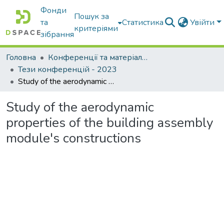
Фонди
Пошук за
та
Статистика
Увійти
критеріями
зібрання
Головна
Конференції та матеріали конференцій
Тези конференцій - 2023
Study of the aerodynamic properties of the building assembly module's constructions
Study of the aerodynamic
properties of the building assembly
module's constructions