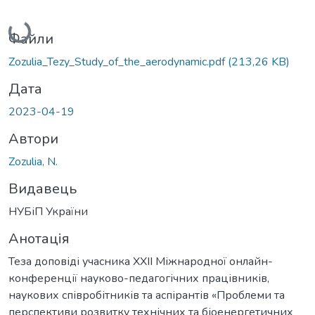
Вантажиться...
Файли
Zozulia_Tezy_Study_of_the_aerodynamic.pdf
(213,26 KB)
Дата
2023-04-19
Автори
Zozulia, N.
Видавець
НУБіП України
Анотація
Теза доповіді учасника ХXІI Міжнародної онлайн-
конференції науково-педагогічних працівників,
наукових співробітників та аспірантів «Проблеми та
перспективи розвитку технічних та біоенергетичних