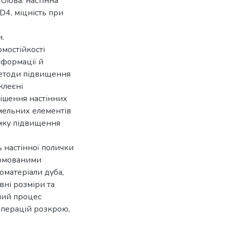
слова: настінна
 D4, міцність при
.
мостійкості
еформації й
методи підвищення
клеєні
рішення настінних
амельних елементів
ямку підвищення
 настінної полички
армованими
оматеріали дуба,
вні розміри та
ний процес
операцій розкрою,