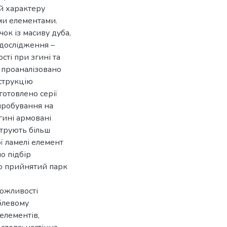
 й характеру
и елементами.
ок із масиву дуба,
дослідження –
ті при згині та
 проаналізовано
струкцію
готовлено серії
пробування на
гині армовані
трують більш
ї ламелі елемент
но підбір
що прийнятий парк
можливості
блевому
елементів,