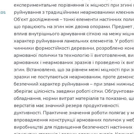
експериментальне порівняння їх міцності при згині
kos
руйнування з традиційними неармованими клеєним
Об’єкт дослідження – тонкі елементи настінних полич
що працюють на згин між двома опорами. Предмет 
вплив внутрішнього армування сіткою на межу міцнос
характер руйнування ламельних елементів. У роботі
чинники формостійкості деревини, розроблено кон
армованої полички та технологію її виготовлення, ви
армованих і неармованих зразків і проведено їх ви
згин. Встановлено, що за рівнем межі міцності при з
зразки не поступаються неармованим, проте демонс
безпечний характер руйнування – при зламі нижньо
зберігає цілісність завдяки роботі сітки. Обґрунтова
обладнання, норми витрат матеріалів та показано, 
верстатів має значний резерв продуктивності.
дуктивності. Практичне значення роботи полягає у 
впровадження конструкції армованих поличок у ме
виробництві для підвищення безпечності настінних 