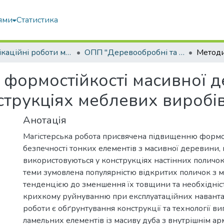
ями
Статистика
Кваліфікаційні роботи магістрів
ОПП "Деревообробні та меблеві технології"
формостійкості масивної де
струкціях меблевих виробі
Анотація
Магістерська робота присвячена підвищенню формос
безпечності тонких елементів з масивної деревини,
використовуються у конструкціях настінних поличок
теми зумовлена популярністю відкритих поличок з м
тенденцією до зменшення їх товщини та необхідніс
крихкому руйнуванню при експлуатаційних навант
роботи є обґрунтування конструкції та технології в
ламельних елементів із масиву дуба з внутрішнім ар