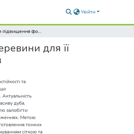
Увійти
Методи підвищення формостійкості масивної деревини для її використання в конструкціях меблевих виробів
ревини для її
в
тійкості та
 що
. Актуальність
асиву дуба,
тю запобігти
аженнях. Метою
иготовлення тонких
муванням сіткою та