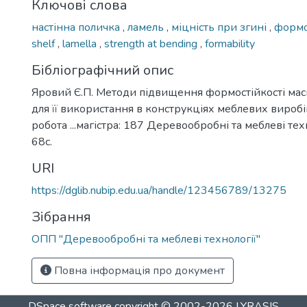
Ключові слова
настінна поличка
,
ламель
,
міцність при згині
,
формо
shelf
,
lamella
,
strength at bending
,
formability
Бібліографічний опис
Яровий Є.П. Методи підвищення формостійкості ма
для її використання в конструкціях меблевих виробі
робота ...магістра: 187 Деревообробні та меблеві техн
68с.
URI
https://dglib.nubip.edu.ua/handle/123456789/13275
Зібрання
ОПП "Деревообробні та меблеві технології"
Повна інформація про документ
DSpace software
copyright © 2002-2026
LYRASIS