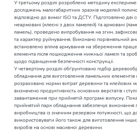
У третьому розділі розроблено методику експерим
досліджень малогабаритних зразків моделей поличо
відповідно до вимог ISO та ДСТУ. Підготовлено дві се
неармовані (клеєні з двох ламелей) та армовані (ламе
ламель), проведено випробування на згин, зафіксов
та характер руйнування. Виконано порівняльний анал
встановлено вплив армування на збереження праце
елемента після пошкодження нижньої ламелі та зро
щодо підвищення безпечності конструкції.
У четвертому розділі обґрунтовано підбір деревооб
обладнання для виготовлення ламельних елементів 
розраховано норми витрат деревини та клейових ма
визначено продуктивність основних верстатів і ступі
завантаження при прийнятій програмі випуску. Пок
прийнятий парк обладнання забезпечує виконання п
виробництва із значним резервом потужності, що д
використовувати його також для виготовлення інш
виробів на основі масивної деревини.