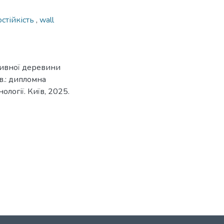
стійкість
,
wall
сивної деревини
в.: дипломна
ології. Київ, 2025.