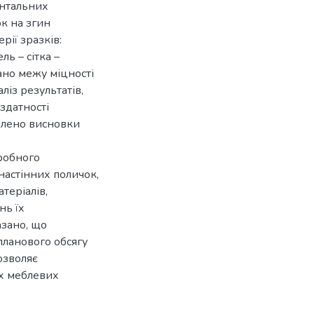
ентальних
к на згин
рії зразків:
ль – сітка –
ано межу міцності
із результатів,
здатності
блено висновки
робного
настінних поличок,
теріалів,
нь їх
азано, що
ланового обсягу
озволяє
их меблевих