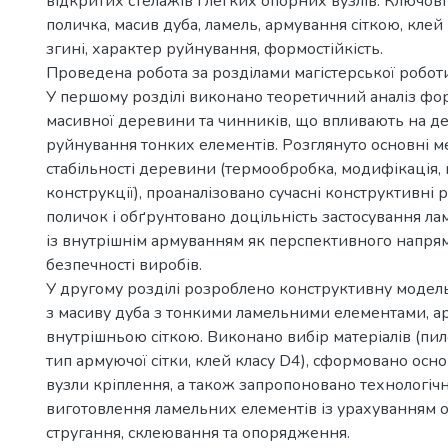
відкритих стелажів і легких опорних вузлів. Ключові 
поличка, масив дуба, ламель, армування сіткою, клей
згині, характер руйнування, формостійкість.
Проведена робота за розділами магістерської роботи
У першому розділі виконано теоретичний аналіз фор
масивної деревини та чинників, що впливають на д
руйнування тонких елементів. Розглянуто основні 
стабільності деревини (термообробка, модифікація, 
конструкції), проаналізовано сучасні конструктивні 
поличок і обґрунтовано доцільність застосування л
із внутрішнім армуванням як перспективного напр
безпечності виробів.
У другому розділі розроблено конструктивну модель
з масиву дуба з тонкими ламельними елементами, 
внутрішньою сіткою. Виконано вибір матеріалів (пил
тип армуючої сітки, клей класу D4), сформовано осно
вузли кріплення, а також запропоновано технологіч
виготовлення ламельних елементів із урахуванням 
стругання, склеювання та опорядження.