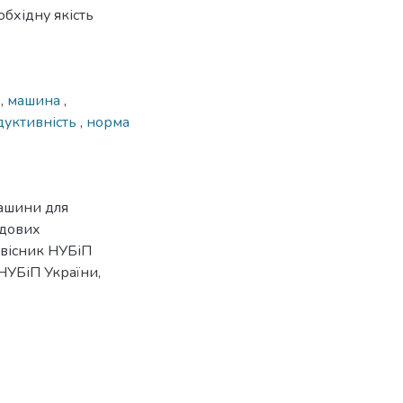
бхідну якість
я
,
машина
,
дуктивність
,
норма
машини для
одових
 вісник НУБіП
 НУБіП України,