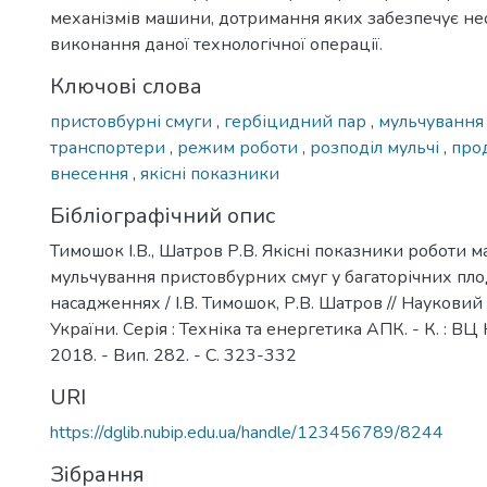
механізмів машини, дотримання яких забезпечує нео
виконання даної технологічної операції.
Ключові слова
пристовбурні смуги
,
гербіцидний пар
,
мульчуванн
транспортери
,
режим роботи
,
розподіл мульчі
,
про
внесення
,
якісні показники
Бібліографічний опис
Тимошок І.В., Шатров Р.В. Якісні показники роботи 
мульчування пристовбурних смуг у багаторічних пл
насадженнях / І.В. Тимошок, Р.В. Шатров // Науковий
України. Серія : Техніка та енергетика АПК. - К. : ВЦ
2018. - Вип. 282. - С. 323-332
URI
https://dglib.nubip.edu.ua/handle/123456789/8244
Зібрання