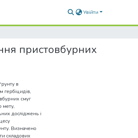
Увійти
ання пристовбурних
ґрунту в
м гербіцидів,
овбурних смуг
 мету,
них досліджень і
цесу
унту. Визначено
ти складових