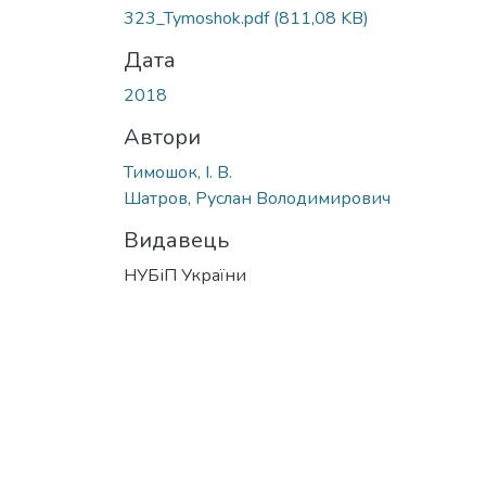
323_Tymoshok.pdf
(811,08 KB)
Дата
2018
Автори
Тимошок, І. В.
Шатров, Руслан Володимирович
Видавець
НУБіП України