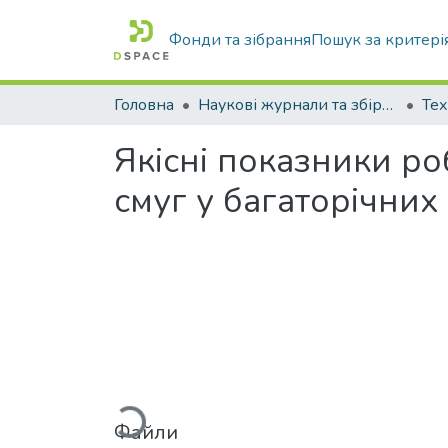
Фонди та зібрання
Пошук за критері
Головна
Наукові журнали та збірники видань
Якісні показники р
смуг у багаторічни
Вантажиться...
Файли