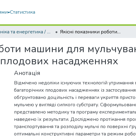
ями
Статистика
Техніка та енергетика / Machinery & Energetics
Якісні показники роботи машини для мульчування пристовбурних смуг у багаторічних плодових насадженнях
оботи машини для мульчув
х плодових насадженнях
Анотація
Відмічено недоліки існуючих технологій утримання 
багаторічних плодових насадженнях із застосування
обґрунтовано доцільність і переваги укриття прист
мульчею у вигляді сипкого субстрату. Сформульовано
представлено методику та програму експерименталь
наведено їх результати. Досліджено протікання про
транспортування та розподілу мульчі по поверхні ґр
оптимальні конструктивні параметри та режим робо