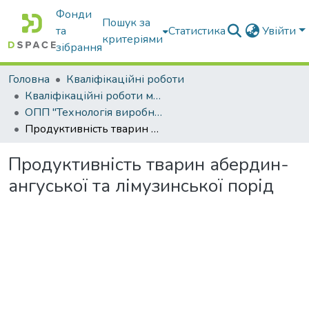
Фонди
Пошук за
та
Статистика
Увійти
критеріями
зібрання
Головна
Кваліфікаційні роботи
Кваліфікаційні роботи магістрів
ОПП "Технологія виробництва і переробки продукції тваринництва"
Продуктивність тварин абердин-ангуської та лімузинської порід
Продуктивність тварин абердин-
ангуської та лімузинської порід