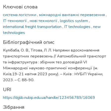
Ключові слова
система логістики
,
міжнародні вантажні перевезення
,
ІТ-технології
,
нові технології
,
logistics system
,
international freight transportation
,
IT technologies
,
new
technologies
Бібліографічний опис
Кулібаба, О. В., Тітова, Л. Л. Напрями вдосконалення
транспортних перевезень // Автомобільний транспорт
та інфраструктура : збірник тез доповідей VІ
Міжнародної науково-практичної конференції (м.
Київ,19-21 квітня 2023 року). – Київ : НУБіП України,
2023. – С. 88-90.
URI
https://dglib.nubip.edu.ua/handle/123456789/16069
Зібрання