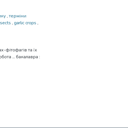
ику
,
терміни
nsects
,
garlic crops
,
х-фітофагів та їх
бота ... бакалавра :