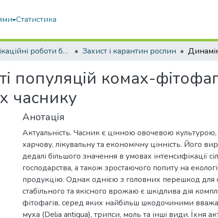
ями
Статистика
Кваліфікаційні роботи бакалаврів
Захист і карантин рослин
і популяцій комах-фітофагів
ах часнику
Анотація
Актуальність. Часник є цінною овочевою культурою,
харчову, лікувальну та економічну цінність. Його в
дедалі більшого значення в умовах інтенсифікації сі
господарства, а також зростаючого попиту на екологі
продукцію. Однак однією з головних перешкод для
стабільного та якісного врожаю є шкідлива дія комп
фітофагів, серед яких найбільш шкодочиними вваж
муха (Delia antiqua), трипси, моль та інші види. Їхня 