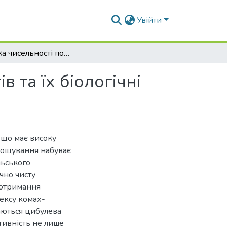
Увійти
Динаміка чисельності популяцій комах-фітофагів та їх біологічні особливості у посівах часнику
 та їх біологічні
 що має високу
ирощування набуває
льського
чно чисту
 отримання
лексу комах-
аються цибулева
активність не лише