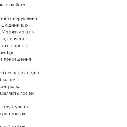
иває на його
атів та порушення
 шкідників, їх
 У зв’язку з цим
ів, вивченні
 та створенні
ин. Це
та покращення
ті основних видів
біологічні
контролю.
заселяють посіви
 структура та
агроценозах