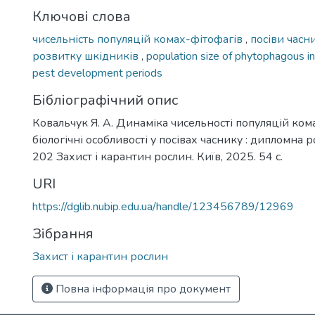
Ключові слова
чисельність популяцій комах-фітофагів
,
посіви часн
розвитку шкідників
,
population size of phytophagous i
pest development periods
Бібліографічний опис
Ковальчук Я. А. Динаміка чисельності популяцій кома
біологічні особливості у посівах часнику : дипломна ро
202 Захист і карантин рослин. Київ, 2025. 54 с.
URI
https://dglib.nubip.edu.ua/handle/123456789/12969
Зібрання
Захист і карантин рослин
Повна інформація про документ