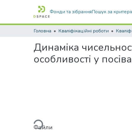
Фонди та зібрання
Пошук за критері
Головна
Кваліфікаційні роботи
Динаміка чисельност
особливості у посів
Вантажиться...
Файли