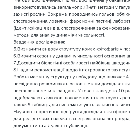
Методи дослідження. Під час досліджень у бакалаврс
використовувались загальноприйняті методи у галузі
захисті рослин. Зокрема, проводились польові обліки
спостереження, ловилки, феромонні пастки), лабора
(ідентифікація видів, спостереження за фенофазами)
методи для аналізу динаміки чисельності.
Завдання дослідження:
5.Визначити видову структуру комах-фітофагів у пос
6.Вивчити сезонну динаміку чисельності основних ш
7.Дослідити біологічні особливості найбільш шкодоч
8.Надати рекомендації щодо інтегрованого захисту п
Робота має чітку структурну побудову, що включає 4 
послідовно розкривають основні етапи дослідження
поставленої мети та завдань. У тексті наведено 10 р
відображають ключові положення та ілюструють резу
також 9 таблиць, які систематизують кількісні та які
Науково-теоретичне підґрунтя дослідження сформов
джерел, до яких належать спеціалізована література
документи та актуальні публікації.