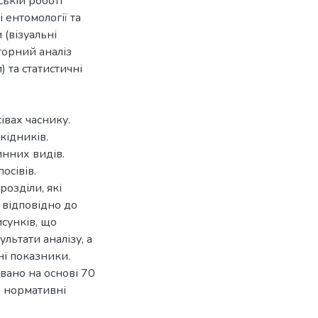
ькій роботі
 ентомології та
 (візуальні
торний аналіз
 та статистичні
івах часнику.
кідників.
инних видів.
осівів.
розділи, які
 відповідно до
исунків, що
льтати аналізу, а
сні показники.
ано на основі 70
, нормативні