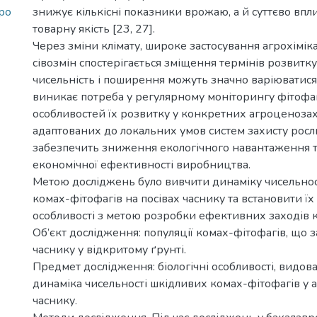
_po
знижує кількісні показники врожаю, а й суттєво впл
товарну якість [23, 27].
Через зміни клімату, широке застосування агрохімік
сівозмін спостерігається зміщення термінів розвитку
чисельність і поширення можуть значно варіюватися.
виникає потреба у регулярному моніторингу фітофаг
особливостей їх розвитку у конкретних агроценозах
адаптованих до локальних умов систем захисту росл
забезпечить зниження екологічного навантаження 
економічної ефективності виробництва.
Метою досліджень було вивчити динаміку чисельнос
комах-фітофагів на посівах часнику та встановити їх 
особливості з метою розробки ефективних заходів 
Об’єкт дослідження: популяції комах-фітофагів, що 
часнику у відкритому ґрунті.
Предмет дослідження: біологічні особливості, видова
динаміка чисельності шкідливих комах-фітофагів у 
часнику.