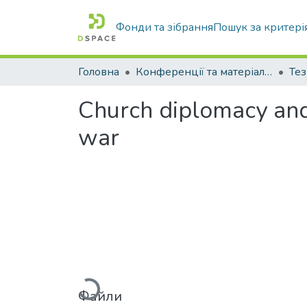
Фонди та зібрання
Пошук за критері
Головна
Конференції та матеріали конференцій
Тез
Church diplomacy and 
war
Вантажиться...
Файли