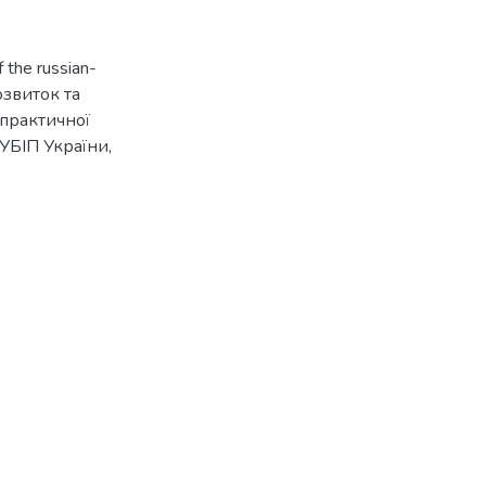
f the russian-
озвиток та
-практичної
НУБІП України,