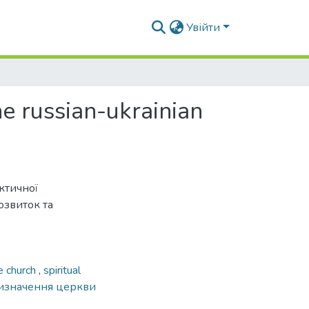
Увійти
e russian-ukrainian
ктичної
озвиток та
e church
,
spiritual
изначення церкви