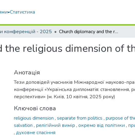
ями
Статистика
и конференцій - 2025
Church diplomacy and the religious dimension of the russian-ukrainian war
the religious dimension of th
Анотація
Тези доповідей учасників Міжнародної науково-пра
конференції «Українська дипломатія: становлення, р
перспективи» (м. Київ, 10 квітня, 2025 року)
Ключові слова
religious dimension
,
separate from politics
,
purpose of th
salvation
,
релігійний вимір
,
окремо від політики
,
пр
,
духовне спасіння