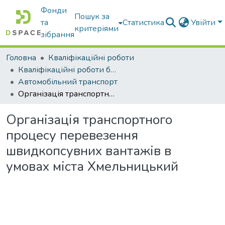
Фонди
Пошук за
та
Статистика
Увійти
критеріями
зібрання
Головна
Кваліфікаційні роботи
Кваліфікаційні роботи бакалаврів
Автомобільний транспорт
Організація транспортного процесу перевезення швидкопсувних вантажів в умовах міста Хмельницький
Організація транспортного
процесу перевезення
швидкопсувних вантажів в
умовах міста Хмельницький