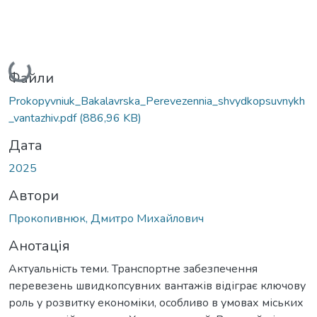
Вантажиться...
Файли
Prokopyvniuk_Bakalavrska_Perevezennia_shvydkopsuvnykh
_vantazhiv.pdf
(886,96 KB)
Дата
2025
Автори
Прокопивнюк, Дмитро Михайлович
Анотація
Актуальність теми. Транспортне забезпечення
перевезень швидкопсувних вантажів відіграє ключову
роль у розвитку економіки, особливо в умовах міських