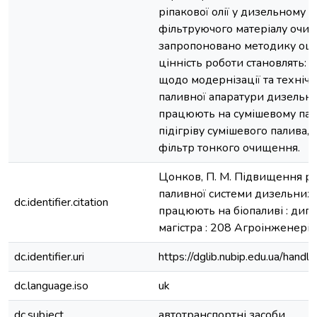
ріпакової олії у дизельному п
фільтруючого матеріалу очищ
запропоновано методику оці
цінність роботи становлять: 
щодо модернізації та техніч
паливної апаратури дизельни
працюють на сумішевому пали
підігріву сумішевого палива,
фільтр тонкого очищення.
Цонков, П. М. Підвищення ро
паливної системи дизельних 
dc.identifier.citation
працюють на біопаливі : дипло
магістра : 208 Агроінженерія.
dc.identifier.uri
https://dglib.nubip.edu.ua/ha
dc.language.iso
uk
dc.subject
автотранспортні засоби