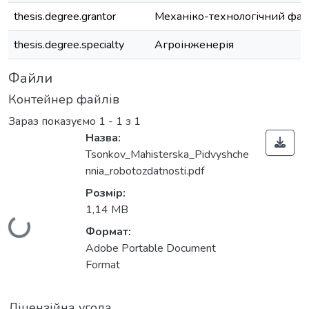
thesis.degree.grantor
Механіко-технологічний фак
thesis.degree.specialty
Агроінженерія
Файли
Контейнер файлів
Зараз показуємо
1 - 1 з 1
Назва:
Tsonkov_Mahisterska_Pidvyshche
nnia_robotozdatnosti.pdf
Розмір:
1,14 MB
Вантажиться...
Формат:
Adobe Portable Document
Format
Ліцензійна угода