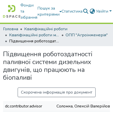
Фонди
Пошук за
та
Статистика
Увійти
критеріями
зібрання
Головна
Кваліфікаційні роботи
Кваліфікаційні роботи магістрів
ОПП "Агроінженерія"
Підвищення роботоздатності паливної системи дизельних двигунів, що працюють на біопаливі
Підвищення роботоздатності
паливної системи дизельних
двигунів, що працюють на
біопаливі
Скорочена інформація про документ
dc.contributor.advisor
Соломка, Олексій Валерійови