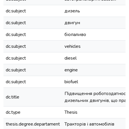
dc.subject
дизель
dc.subject
двигун
dc.subject
біопаливо
dc.subject
vehicles
dc.subject
diesel
dc.subject
engine
dc.subject
biofuel
Підвищення роботоздатності
dc.title
дизельних двигунів, що прац
dc.type
Thesis
thesis.degree.departament
Тракторів і автомобілів