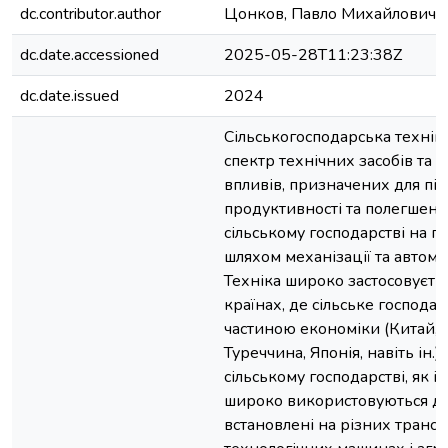
dc.contributor.author
Цонков, Павло Михайлович
dc.date.accessioned
2025-05-28T11:23:38Z
dc.date.issued
2024
Сільськогосподарська технік
спектр технічних засобів та 
впливів, призначених для п
продуктивності та полегшенн
сільському господарстві на п
шляхом механізації та автома
Техніка широко застосовуєть
країнах, де сільське господа
частиною економіки (Китай, Б
Туреччина, Японія, навіть ін.).
сільському господарстві, як і 
широко використовуються ди
встановлені на різних транс