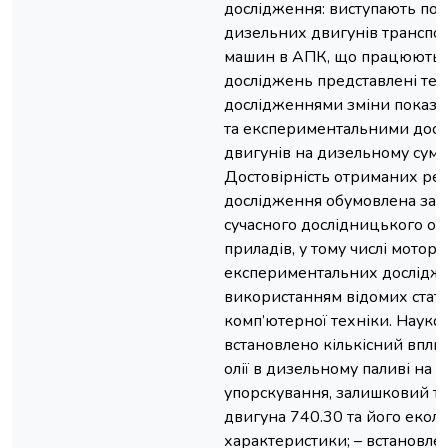
дослідження: виступають пок
дизельних двигунів транспо
машин в АПК, що працюють н
досліджень представлені те
дослідженнями зміни показн
та експериментальними дос
двигунів на дизельному сумі
Достовірність отриманих рез
дослідження обумовлена зас
сучасного дослідницького об
приладів, у тому числі моторт
експериментальних дослідже
використанням відомих стати
комп’ютерної техніки. Науков
встановлено кількісний вплив
олії в дизельному паливі на 
упорскування, залишковий ти
двигуна 740.30 та його еколо
характеристики; – встановлен