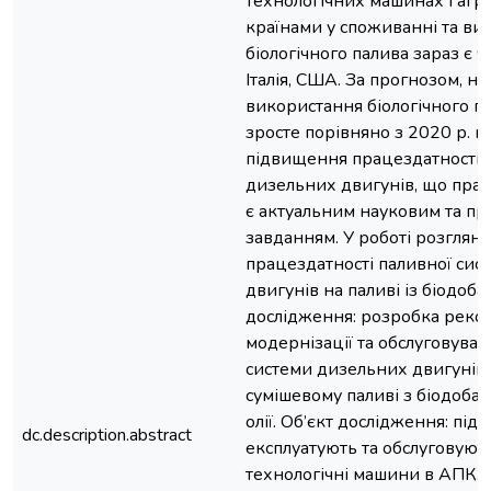
технологічних машинах і агр
країнами у споживанні та ви
біологічного палива зараз є 
Італія, США. За прогнозом, не
використання біологічного па
зросте порівняно з 2020 р. на
підвищення працездатності 
дизельних двигунів, що прац
є актуальним науковим та п
завданням. У роботі розглян
працездатності паливної сис
двигунів на паливі із біодоб
дослідження: розробка реко
модернізації та обслуговуван
системи дизельних двигунів
сумішевому паливі з біодобав
олії. Об’єкт дослідження: під
dc.description.abstract
експлуатують та обслуговуют
технологічні машини в АПК.