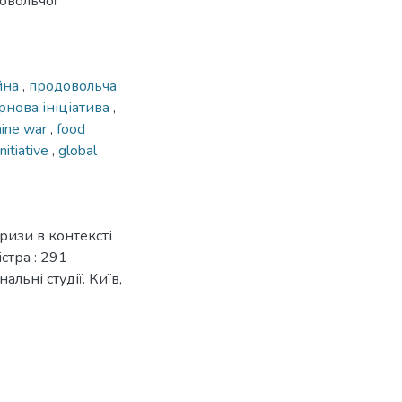
овольчої
ійна
,
продовольча
рнова ініціатива
,
aine war
,
food
Initiative
,
global
ризи в контексті
істра : 291
альні студії. Київ,