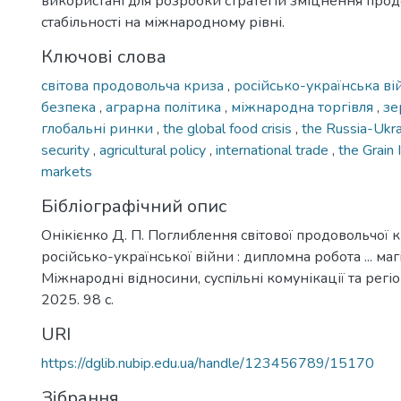
використані для розробки стратегій зміцнення прод
стабільності на міжнародному рівні.
Ключові слова
світова продовольча криза
,
російсько-українська в
безпека
,
аграрна політика
,
міжнародна торгівля
,
зе
глобальні ринки
,
the global food crisis
,
the Russia-Ukr
security
,
agricultural policy
,
international trade
,
the Grain 
markets
Бібліографічний опис
Онікієнко Д. П. Поглиблення світової продовольчої к
російсько-української війни : дипломна робота ... маг
Міжнародні відносини, суспільні комунікації та регіон
2025. 98 с.
URI
https://dglib.nubip.edu.ua/handle/123456789/15170
Зібрання