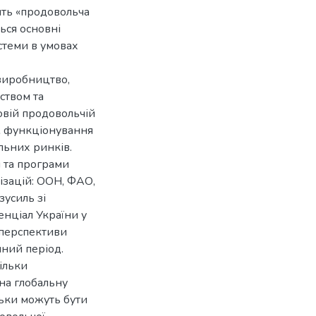
ять «продовольча
ься основні
истеми в умовах
 виробництво,
ством та
товій продовольчій
ож функціонування
альних ринків.
и та програми
ізацій: ООН, ФАО,
зусиль зі
нціал України у
 перспективи
нний період.
ільки
на глобальну
льки можуть бути