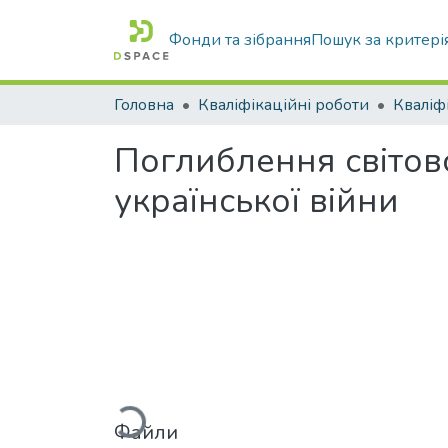
Фонди та зібрання
Пошук за критері
Головна
Кваліфікаційні роботи
Поглиблення світово
української війни
Вантажиться...
Файли