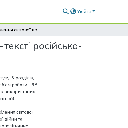
Увійти
Поглиблення світової продовольчої кризи в контексті російсько-української війни
тексті російсько-
упу, 3 розділів,
об’єм роботи – 98
сок використаних
тить 68
блення світової
ї війни та
геополітичних