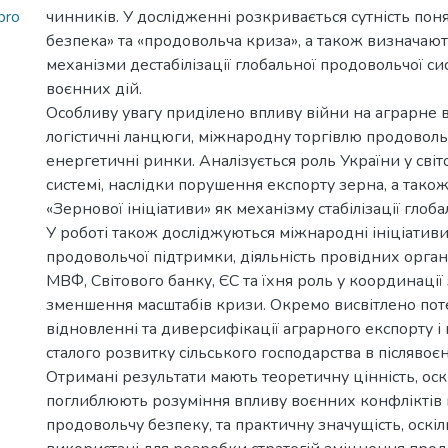
pro
чинників. У дослідженні розкривається сутність пон
безпека» та «продовольча криза», а також визначают
механізми дестабілізації глобальної продовольчої с
воєнних дій.
Особливу увагу приділено впливу війни на аграрне
логістичні ланцюги, міжнародну торгівлю продоволь
енергетичні ринки. Аналізується роль України у сві
системі, наслідки порушення експорту зерна, а так
«Зернової ініціативи» як механізму стабілізації глоб
У роботі також досліджуються міжнародні ініціатив
продовольчої підтримки, діяльність провідних орган
МВФ, Світового банку, ЄС та їхня роль у координації 
зменшення масштабів кризи. Окремо висвітлено поте
відновленні та диверсифікації аграрного експорту і
сталого розвитку сільського господарства в післявоє
Отримані результати мають теоретичну цінність, оск
поглиблюють розуміння впливу воєнних конфліктів 
продовольчу безпеку, та практичну значущість, оскі