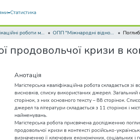
ями
Статистика
Кваліфікаційні роботи магістрів
ОПП "Міжнародні відносини, суспільні комунікації та регіональні студії"
ї продовольчої кризи в кон
Анотація
Магістерська кваліфікаційна робота складається зі вст
висновків, списку використаних джерел. Загальний 
сторінок, з них основного тексту – 88 сторінок. Спи
джерел та літератури складається з 11 сторінок і міс
найменувань.
Магістерська робота присвячена дослідженню погли
продовольчої кризи в контексті російсько-українсько
визначенню її ключових економічних, соціальних і 