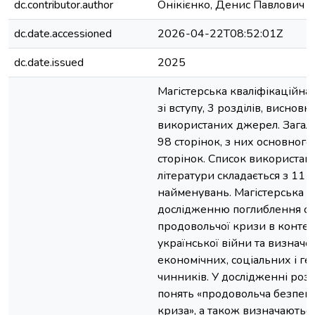
dc.contributor.author
Онікієнко, Денис Павлович
dc.date.accessioned
2026-04-22T08:52:01Z
dc.date.issued
2025
Магістерська кваліфікаційна 
зі вступу, 3 розділів, висновкі
використаних джерел. Загаль
98 сторінок, з них основного 
сторінок. Список використан
літератури складається з 11 с
найменувань. Магістерська р
дослідженню поглиблення св
продовольчої кризи в контекс
української війни та визначе
економічних, соціальних і ге
чинників. У дослідженні розк
понять «продовольча безпека
криза», а також визначаютьс