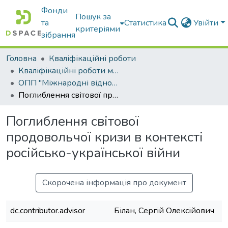
Фонди
Пошук за
та
Статистика
Увійти
критеріями
зібрання
Головна
Кваліфікаційні роботи
Кваліфікаційні роботи магістрів
ОПП "Міжнародні відносини, суспільні комунікації та регіональні студії"
Поглиблення світової продовольчої кризи в контексті російсько-української війни
Поглиблення світової
продовольчої кризи в контексті
російсько-української війни
Скорочена інформація про документ
dc.contributor.advisor
Білан, Сергій Олексійович