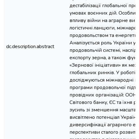
дестабілізації глобальної пр
умовах воєнних дій. Особлив
впливу війни на аграрне вир
логістичні ланцюги, міжнаро
продовольством та енергетич
Аналізується роль України у с
dc.description.abstract
продовольчій системі, наслі
експорту зерна, а також фун
«Зернової ініціативи» як меха
глобальних ринків. У роботі 
досліджуються міжнародні ін
програми продовольчої підтр
провідних організацій: ООН
Світового банку, ЄС та їхня р
зусиль зі зменшення масштаб
висвітлено потенціал України
диверсифікації аграрного екс
перспективи сталого розвитк