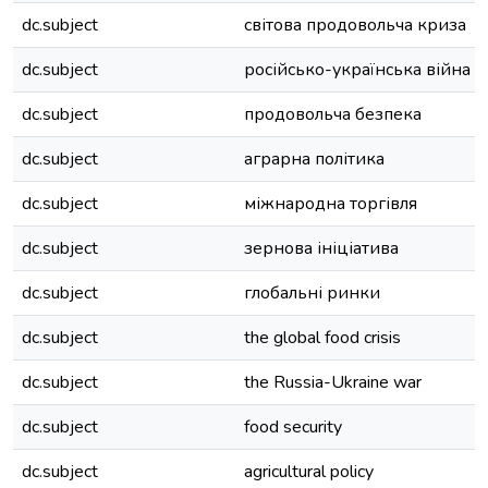
dc.subject
світова продовольча криза
dc.subject
російсько-українська війна
dc.subject
продовольча безпека
dc.subject
аграрна політика
dc.subject
міжнародна торгівля
dc.subject
зернова ініціатива
dc.subject
глобальні ринки
dc.subject
the global food crisis
dc.subject
the Russia-Ukraine war
dc.subject
food security
dc.subject
agricultural policy