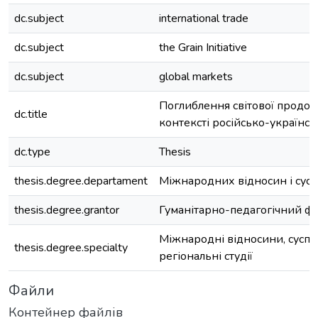
dc.subject
international trade
dc.subject
the Grain Initiative
dc.subject
global markets
Поглиблення світової продов
dc.title
контексті російсько-українсь
dc.type
Thesis
thesis.degree.departament
Міжнародних відносин і сусп
thesis.degree.grantor
Гуманітарно-педагогічний ф
Міжнародні відносини, суспіл
thesis.degree.specialty
регіональні студії
Файли
Контейнер файлів