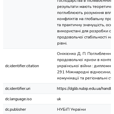
господарства в післявоєнний
результати мають теоретичну 
поглиблюють розуміння впли
конфліктів на глобальну про
та практичну значущість, оск
використані для розробки ст
продовольчої стабільності н
рівні.
Онікієнко Д. П. Поглиблення 
продовольчої кризи в контекс
dc.identifier.citation
української війни : дипломна р
291 Міжнародні відносини, с
комунікації та регіональні студ
dc.identifier.uri
https://dglib.nubip.edu.ua/ha
dc.language.iso
uk
dc.publisher
НУБіП України