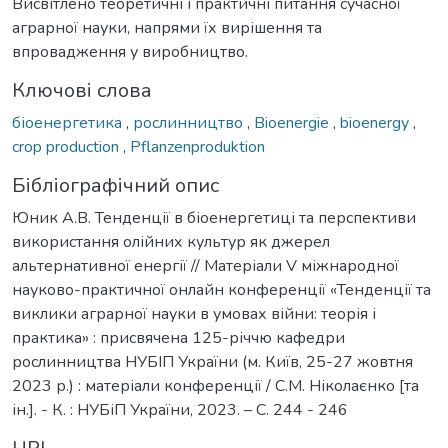
Висвітлено теоретичні і практичні питання сучасної
аграрної науки, напрями їх вирішення та
впровадження у виробництво.
Ключові слова
біоенергетика
,
рослинництво
,
Bioenergie
,
bioenergy
,
crop production
,
Pflanzenproduktion
Бібліографічний опис
Юник А.В. Тенденції в біоенергетиці та перспективи
використання олійних культур як джерел
альтернативної енергії // Матеріали V міжнародної
науково-практичної онлайн конференції «Тенденції та
виклики аграрної науки в умовах війни: теорія і
практика» : присвячена 125-річчю кафедри
рослинництва НУБІП України (м. Київ, 25-27 жовтня
2023 р.) : матеріали конференції / С.М. Ніколаєнко [та
ін.]. - К. : НУБіП України, 2023. – С. 244 - 246