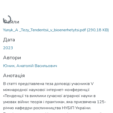
Вантажиться...
Файли
Yunyk_A _Tezy_Tendentsii_v_bioenerhetytsi.pdf
(290,18 KB)
Дата
2023
Автори
Юник, Анатолій Васильович
Анотація
В статті представлена теза доповіді учасників V
міжнародної наукової інтернет-конференції
«Тенденції та виклики сучасної аграрної науки в
умовах війни: теорія і практика», яка присвячена 125-
річчю кафедри рослинництва НУБІП України.