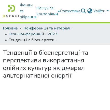
Фонди
Пошук за
та
Статистика
Увійти
критеріями
зібрання
Головна
Конференції та матеріали конференцій
Тези конференцій - 2023
Тенденції в біоенергетиці та перспективи використання олійних культур як джерел альтернативної енергії
Тенденції в біоенергетиці та
перспективи використання
олійних культур як джерел
альтернативної енергії