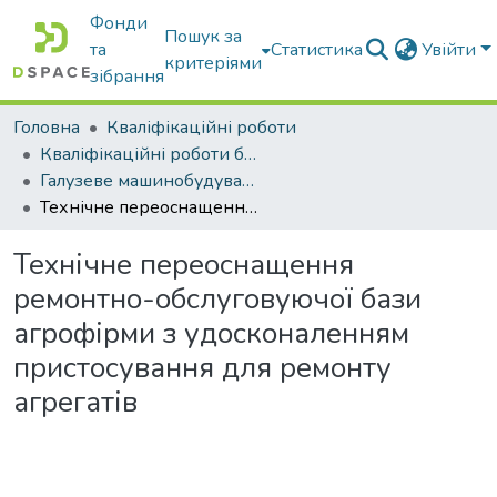
Фонди
Пошук за
та
Статистика
Увійти
критеріями
зібрання
Головна
Кваліфікаційні роботи
Кваліфікаційні роботи бакалаврів
Галузеве машинобудування
Технічне переоснащення ремонтно-обслуговуючої бази агрофірми з удосконаленням пристосування для ремонту агрегатів
Технічне переоснащення
ремонтно-обслуговуючої бази
агрофірми з удосконаленням
пристосування для ремонту
агрегатів