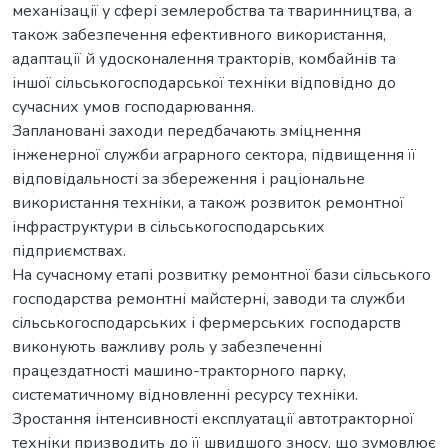
механізації у сфері землеробства та тваринництва, а
також забезпечення ефективного використання,
адаптації й удосконалення тракторів, комбайнів та
іншої сільськогосподарської техніки відповідно до
сучасних умов господарювання.
Заплановані заходи передбачають зміцнення
інженерної служби аграрного сектора, підвищення її
відповідальності за збереження і раціональне
використання техніки, а також розвиток ремонтної
інфраструктури в сільськогосподарських
підприємствах.
На сучасному етапі розвитку ремонтної бази сільського
господарства ремонтні майстерні, заводи та служби
сільськогосподарських і фермерських господарств
виконують важливу роль у забезпеченні
працездатності машино-тракторного парку,
систематичному відновленні ресурсу техніки.
Зростання інтенсивності експлуатації автотракторної
техніки призводить до її швидшого зносу, що зумовлює