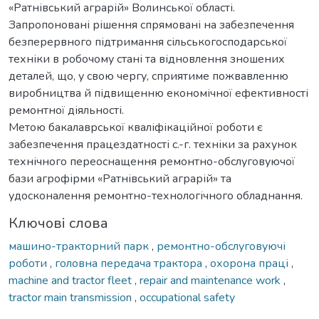
«Ратнівський аграрій» Волинської області.
Запропоновані рішення спрямовані на забезпечення
безперервного підтримання сільськогосподарської
техніки в робочому стані та відновлення зношених
деталей, що, у свою чергу, сприятиме пожвавленню
виробництва й підвищенню економічної ефективності
ремонтної діяльності.
Метою бакалаврської кваліфікаційної роботи є
забезпечення працездатності с.-г. техніки за рахунок
технічного переоснащення ремонтно-обслуговуючої
бази агрофірми «Ратнівський аграрій» та
удосконалення ремонтно-технологічного обладнання.
Ключові слова
машино-тракторний парк
,
ремонтно-обслуговуючі
роботи
,
головна передача трактора
,
охорона праці
,
machine and tractor fleet
,
repair and maintenance work
,
tractor main transmission
,
occupational safety