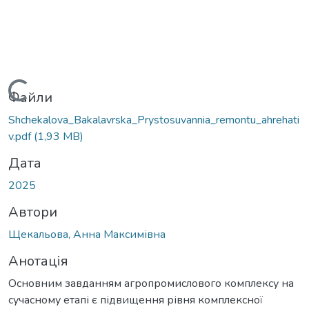
Вантажиться...
Файли
Shchekalova_Bakalavrska_Prystosuvannia_remontu_ahrehati
v.pdf
(1,93 MB)
Дата
2025
Автори
Щекальова, Анна Максимівна
Анотація
Основним завданням агропромислового комплексу на
сучасному етапі є підвищення рівня комплексної