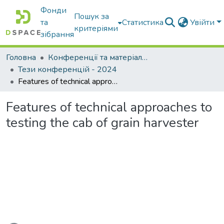
Фонди
Пошук за
та
Статистика
Увійти
критеріями
зібрання
Головна
Конференції та матеріали конференцій
Тези конференцій - 2024
Features of technical approaches to testing the cab of grain harvester
Features of technical approaches to
testing the cab of grain harvester