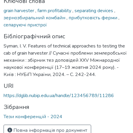
Ключові слова
grain harvester
,
farm profitability
,
separating devices
,
зернозбиральний комбайн
,
прибутковість ферми
,
сепаруючі пристрої
Бібліографічний опис
Syman, I. V. Features of technical approaches to testing the
cab of grain harvester // Сучасні проблеми землеробської
механіки : збірник тез доповідей XХV Міжнародної
наукової конференції (17–19 жовтня 2024 року). -
Київ : НУБіП України, 2024. – С. 242-244.
URI
https://dglib.nubip.edu.ua/handle/123456789/11286
Зібрання
Тези конференцій - 2024
Повна інформація про документ