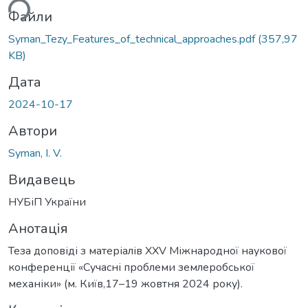
ься...
Файли
Syman_Tezy_Features_of_technical_approaches.pdf
(357,97
KB)
Дата
2024-10-17
Автори
Syman, I. V.
Видавець
НУБіП України
Анотація
Теза доповіді з матеріалів XХV Міжнародної наукової
конференції «Сучасні проблеми землеробської
механіки» (м. Київ,17–19 жовтня 2024 року).