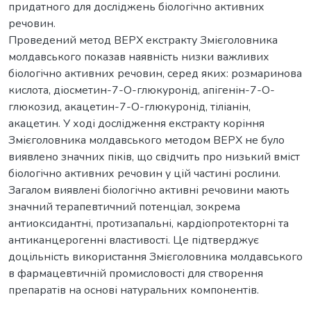
придатного для досліджень біологічно активних
речовин.
Проведений метод ВЕРХ екстракту Змієголовника
молдавського показав наявність низки важливих
біологічно активних речовин, серед яких: розмаринова
кислота, діосметин-7-О-глюкуронід, апігенін-7-О-
глюкозид, акацетин-7-О-глюкуронід, тіліанін,
акацетин. У ході дослідження екстракту коріння
Змієголовника молдавського методом ВЕРХ не було
виявлено значних піків, що свідчить про низький вміст
біологічно активних речовин у цій частині рослини.
Загалом виявлені біологічно активні речовини мають
значний терапевтичний потенціал, зокрема
антиоксидантні, протизапальні, кардіопротекторні та
антиканцерогенні властивості. Це підтверджує
доцільність використання Змієголовника молдавського
в фармацевтичній промисловості для створення
препаратів на основі натуральних компонентів.