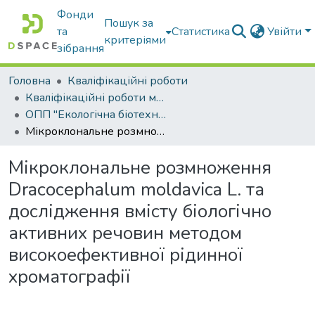
Фонди
Пошук за
та
Статистика
Увійти
критеріями
зібрання
Головна
Кваліфікаційні роботи
Кваліфікаційні роботи магістрів
ОПП "Екологічна біотехнологія та біоенергетика"
Мікроклональне розмноження Dracocephalum moldavica L. та дослідження вмісту біологічно активних речовин методом високоефективної рідинної хроматографії
Мікроклональне розмноження
Dracocephalum moldavica L. та
дослідження вмісту біологічно
активних речовин методом
високоефективної рідинної
хроматографії