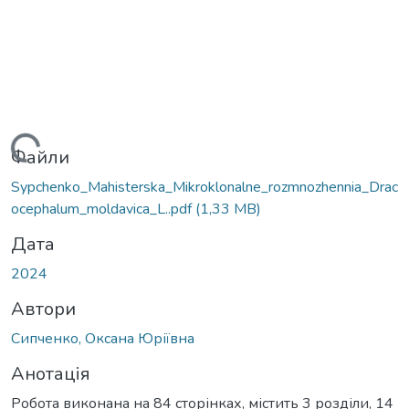
ться...
Файли
Sypchenko_Mahisterska_Mikroklonalne_rozmnozhennia_Drac
ocephalum_moldavica_L..pdf
(1,33 MB)
Дата
2024
Автори
Сипченко, Оксана Юріївна
Анотація
Робота виконана на 84 сторінках, містить 3 розділи, 14