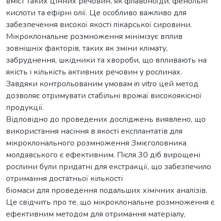
вміст таких цінних речовин, як флавоноїди, фенольні
кислоти та ефірні олії. Це особливо важливо для
забезпечення високої якості лікарської сировини.
Мікроклональне розмноження мінімізує вплив
зовнішніх факторів, таких як зміни клімату,
забруднення, шкідники та хвороби, що впливають на
якість і кількість активних речовин у рослинах.
Завдяки контрольованим умовам in vitro цей метод
дозволяє отримувати стабільні врожаї високоякісної
продукції.
Відповідно до проведених досліджень виявлено, що
використання насіння в якості експлантатів для
мікроклонального розмноження Змієголовника
молдавського є ефективним. Після 30 діб вирощені
рослини були придатні для екстракції, що забезпечило
отримання достатньої кількості
біомаси для проведення подальших хімічних аналізів.
Це свідчить про те, що мікроклональне розмноження є
ефективним методом для отримання матеріалу,