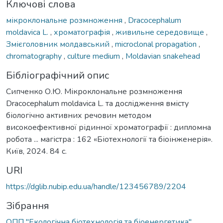
Ключові слова
мікроклональне розмноження
,
Dracocephalum
moldavica L.
,
хроматографія
,
живильне середовище
,
Змієголовник молдавський
,
microclonal propagation
,
chromatography
,
culture medium
,
Moldavian snakehead
Бібліографічний опис
Сипченко О.Ю. Мікроклональне розмноження
Dracocephalum moldavica L. та дослідження вмісту
біологічно активних речовин методом
високоефективної рідинної хроматографії : дипломна
робота ... магістра : 162 «Біотехнології та біоінженерія».
Київ, 2024. 84 с.
URI
https://dglib.nubip.edu.ua/handle/123456789/2204
Зібрання
ОПП "Екологічна біотехнологія та біоенергетика"