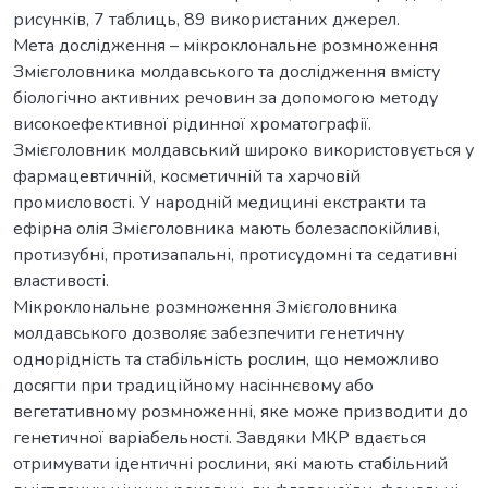
рисунків, 7 таблиць, 89 використаних джерел.
Мета дослідження – мікроклональне розмноження
Змієголовника молдавського та дослідження вмісту
біологічно активних речовин за допомогою методу
високоефективної рідинної хроматографії.
Змієголовник молдавський широко використовується у
фармацевтичній, косметичній та харчовій
промисловості. У народній медицині екстракти та
ефірна олія Змієголовника мають болезаспокійливі,
протизубні, протизапальні, протисудомні та седативні
властивості.
Мікроклональне розмноження Змієголовника
молдавського дозволяє забезпечити генетичну
однорідність та стабільність рослин, що неможливо
досягти при традиційному насіннєвому або
вегетативному розмноженні, яке може призводити до
генетичної варіабельності. Завдяки МКР вдається
отримувати ідентичні рослини, які мають стабільний