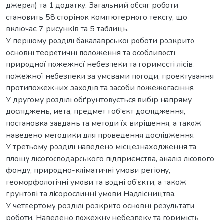
джерел) та 1 додатку. Загальний обсяг роботи
становить 58 сторінок комп’ютерного тексту, що
включає 7 рисунків та 5 таблиць.
У першому розділі бакалаврської роботи розкрито
основні теоретичні положення та особливості
природної пожежної небезпеки та горимості лісів,
пожежної небезпеки за умовами погоди, проектування
протипожежних заходів та засоби пожежогасіння.
У другому розділі обґрунтовується вибір напряму
досліджень, мета, предмет і об’єкт дослідження,
постановка завдань та методи їх вирішення, а також
наведено методики для проведення дослідження.
У третьому розділі наведено місцезнаходження та
площу лісогосподарського підприємства, аналіз лісового
фонду, природно-кліматичні умови регіону,
геоморфологічні умови та водні об’єкти, а також
ґрунтові та лісорослинні умови Надлісництва.
У четвертому розділі розкрито основні результати
роботи. Наведено пожежну небезпеку та горимість