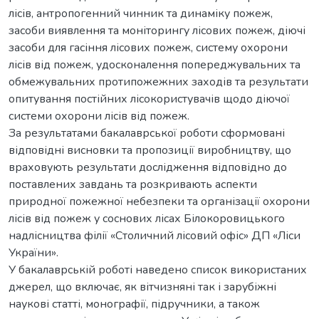
лісів, антропогенний чинник та динаміку пожеж,
засоби виявлення та моніторингу лісових пожеж, діючі
засоби для гасіння лісових пожеж, систему охорони
лісів від пожеж, удосконалення попереджувальних та
обмежувальних протипожежних заходів та результати
опитування постійних лісокористувачів щодо діючої
системи охорони лісів від пожеж.
За результатами бакалаврської роботи сформовані
відповідні висновки та пропозиції виробництву, що
враховують результати дослідження відповідно до
поставлених завдань та розкривають аспекти
природної пожежної небезпеки та організації охорони
лісів від пожеж у соснових лісах Білокоровицького
надлісництва філії «Столичний лісовий офіс» ДП «Ліси
України».
У бакалаврській роботі наведено список використаних
джерел, що включає, як вітчизняні так і зарубіжні
наукові статті, монографії, підручники, а також