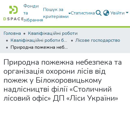
Фонди
Пошук за
та
Статистика
Увійти
критеріями
зібрання
Головна
Кваліфікаційні роботи
Кваліфікаційні роботи бакалаврів
Лісове господарство
Природна пожежна небезпека та організація охорони лісів від пожеж у Білокоровицькому надлісництві філії «Столичний лісовий офіс» ДП «Ліси України»
Природна пожежна небезпека та
організація охорони лісів від
пожеж у Білокоровицькому
надлісництві філії «Столичний
лісовий офіс» ДП «Ліси України»