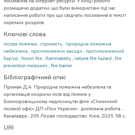
посилання на інтернет ресурси. У кінці роботи
розміщено додатки, що були використані під час
написання роботи про що свідчать посилання в тексті
окремих розділів.
Ключові слова
лісова пожежа
,
горимість
,
природна пожежна
небезпека
,
протипожежні заходи
,
протипожежний
бар’єр
,
forest fire
,
flammability
,
natural fire hazard
,
fire
prevention measures
,
fire barrier
Бібліографічний опис
Примак Д.А. Природна пожежна небезпека та
організація охорони лісів від пожеж у
Білокоровицькому надлісництві філії «Столичний
лісовий офіс» ДП «Ліси України» : дипломна робота ...
бакалавра : 205 Лісове господарство. Київ, 2025. 58 с.
URI