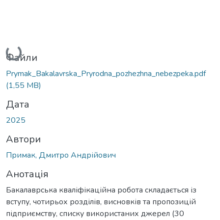
Вантажиться...
Файли
Prymak_Bakalavrska_Pryrodna_pozhezhna_nebezpeka.pdf
(1,55 MB)
Дата
2025
Автори
Примак, Дмитро Андрійович
Анотація
Бакалаврська кваліфікаційна робота складається із
вступу, чотирьох розділів, висновків та пропозицій
підприємству, списку використаних джерел (30