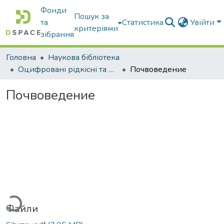
Фонди
Пошук за
та
Статистика
Увійти
критеріями
зібрання
Головна
Наукова бібліотека
Оцифровані рідкісні та цінні видання з фонду наукової бібліотеки
Почвоведение
Почвоведение
житься...
Файли