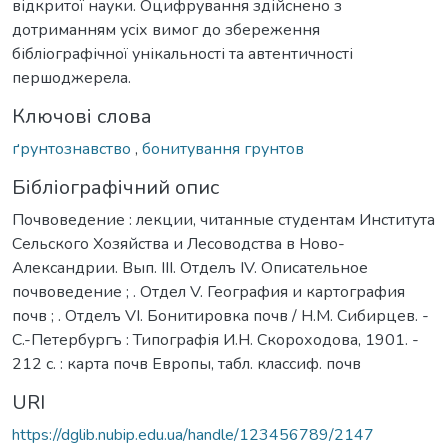
відкритої науки. Оцифрування здійснено з
дотриманням усіх вимог до збереження
бібліографічної унікальності та автентичності
першоджерела.
Ключові слова
ґрунтознавство
,
бонитування грунтов
Бібліографічний опис
Почвоведение : лекции, читанные студентам Института
Сельского Хозяйства и Лесоводства в Ново-
Александрии. Вып. ІІІ. Отделъ ІV. Описательное
почвоведение ; . Отдел V. География и картография
почв ; . Отделъ VІ. Бонитировка почв / Н.М. Сибирцев. -
С.-Петербургъ : Типографія И.Н. Скороходова, 1901. -
212 с. : карта почв Европы, табл. классиф. почв
URI
https://dglib.nubip.edu.ua/handle/123456789/2147