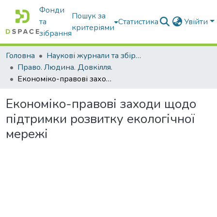
Фонди
Пошук за
та
Статистика
Увійти
критеріями
зібрання
Головна
Наукові журнали та збірники видань
Право. Людина. Довкілля.
Економіко-правові заходи щодо підтримки розвитку екологічної мережі
Економіко-правові заходи щодо
підтримки розвитку екологічної
мережі