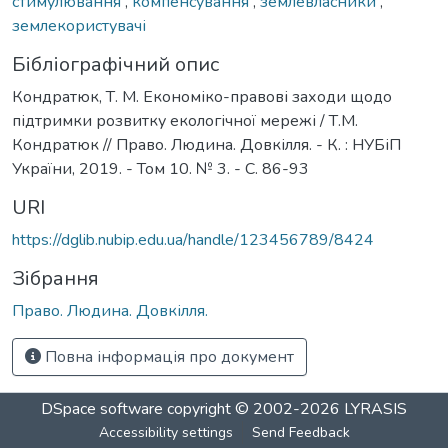
стимулювання
,
компенсування
,
землевласники
,
землекористувачі
Бібліографічний опис
Кондратюк, Т. М. Економіко-правові заходи щодо
підтримки розвитку екологічної мережі / Т.М.
Кондратюк // Право. Людина. Довкілля. - К. : НУБіП
України, 2019. - Том 10. № 3. - С. 86-93
URI
https://dglib.nubip.edu.ua/handle/123456789/8424
Зібрання
Право. Людина. Довкілля.
Повна інформація про документ
DSpace software
copyright © 2002-2026
LYRASIS
Accessibility settings
Send Feedback