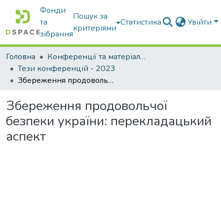
Фонди
Пошук за
та
Статистика
Увійти
критеріями
зібрання
Головна
Конференції та матеріали конференцій
Тези конференцій - 2023
Збереження продовольчої безпеки україни: перекладацький аспект
Збереження продовольчої
безпеки україни: перекладацький
аспект