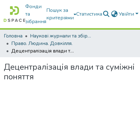
Фонди
Пошук за
та
Статистика
Увійти
критеріями
зібрання
Головна
Наукові журнали та збірники видань
Право. Людина. Довкілля.
Децентралізація влади та суміжні поняття
Децентралізація влади та суміжні
поняття
Вантажиться...