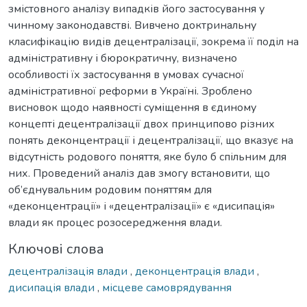
змістовного аналізу випадків його застосування у
чинному законодавстві. Вивчено доктринальну
класифікацію видів децентралізації, зокрема її поділ на
адміністративну і бюрократичну, визначено
особливості їх застосування в умовах сучасної
адміністративної реформи в Україні. Зроблено
висновок щодо наявності суміщення в єдиному
концепті децентралізації двох принципово різних
понять деконцентрації і децентралізації, що вказує на
відсутність родового поняття, яке було б спільним для
них. Проведений аналіз дав змогу встановити, що
об’єднувальним родовим поняттям для
«деконцентрації» і «децентралізації» є «дисипація»
влади як процес розосередження влади.
Ключові слова
децентралізація влади
,
деконцентрація влади
,
дисипація влади
,
місцеве самоврядування