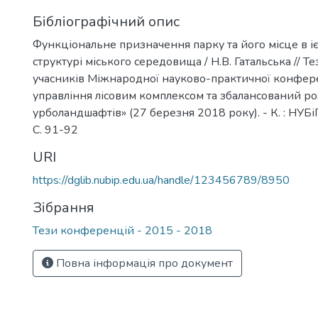
Бібліографічний опис
Функціональне призначення парку та його місце в і
структурі міського середовища / Н.В. Гатальська // Т
учасників Міжнародної науково-практичної конфере
управління лісовим комплексом та збалансований р
урболандшафтів» (27 березня 2018 року). - К. : НУБі
С. 91-92
URI
https://dglib.nubip.edu.ua/handle/123456789/8950
Зібрання
Тези конференцій - 2015 - 2018
Повна інформація про документ