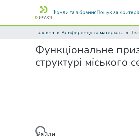
Фонди та зібрання
Пошук за критері
Головна
Конференції та матеріали конференцій
Функціональне призн
структурі міського
Вантажиться...
Файли