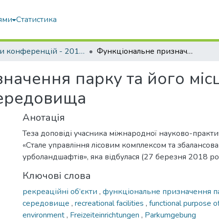
ями
Статистика
Тези конференцій - 2015 - 2018
Функціональне призначення парку та його місце в ієрархічній структурі міського середовища
ачення парку та його місц
 середовища
Анотація
Теза доповіді учасника міжнародної науково-практ
«Стале управління лісовим комплексом та збалансов
урболандшафтів», яка відбулася (27 березня 2018 ро
Ключові слова
рекреаційні об’єкти
,
функціональне призначення 
середовище
,
recreational facilities
,
functional purpose o
environment
,
Freizeiteinrichtungen
,
Parkumgebung