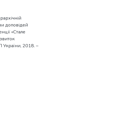
єрархічній
ези доповідей
нції «Стале
озвиток
П України, 2018. –