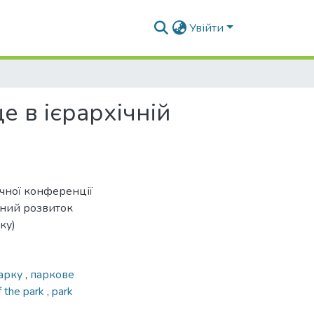
Увійти
е в ієрархічній
ичної конференції
аний розвиток
ку)
парку
,
паркове
f the park
,
park