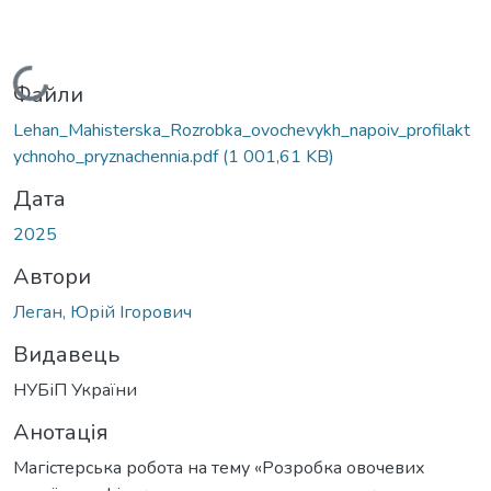
Вантажиться...
Файли
Lehan_Mahisterska_Rozrobka_ovochevykh_napoiv_profilakt
ychnoho_pryznachennia.pdf
(1 001,61 KB)
Дата
2025
Автори
Леган, Юрій Ігорович
Видавець
НУБіП України
Анотація
Магістерська робота на тему «Розробка овочевих