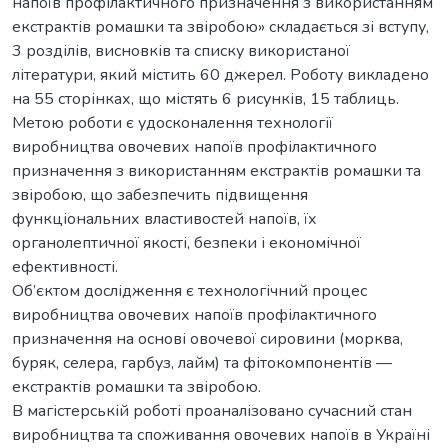
напоїв профілактичного призначення з використанням
екстрактів ромашки та звіробою» складається зі вступу,
3 розділів, висновків та списку використаної
літератури, який містить 60 джерел. Роботу викладено
на 55 сторінках, що містять 6 рисунків, 15 таблиць.
Метою роботи є удосконалення технології
виробництва овочевих напоїв профілактичного
призначення з використанням екстрактів ромашки та
звіробою, що забезпечить підвищення
функціональних властивостей напоїв, їх
органолептичної якості, безпеки і економічної
ефективності.
Об’єктом дослідження є технологічний процес
виробництва овочевих напоїв профілактичного
призначення на основі овочевої сировини (морква,
буряк, селерa, гарбуз, лайм) та фітокомпонентів —
екстрактів ромашки та звіробою.
В магістерській роботі проаналізовано сучасний стан
виробництва та споживання овочевих напоїв в Україні