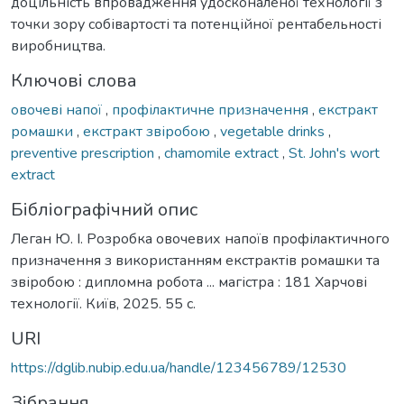
доцільність впровадження удосконаленої технології з
точки зору собівартості та потенційної рентабельності
виробництва.
Ключові слова
овочеві напої
,
профілактичне призначення
,
екстракт
ромашки
,
екстракт звіробою
,
vegetable drinks
,
preventive prescription
,
chamomile extract
,
St. John's wort
extract
Бібліографічний опис
Леган Ю. І. Розробка овочевих напоїв профілактичного
призначення з використанням екстрактів ромашки та
звіробою : дипломна робота ... магістра : 181 Харчові
технології. Київ, 2025. 55 с.
URI
https://dglib.nubip.edu.ua/handle/123456789/12530
Зібрання