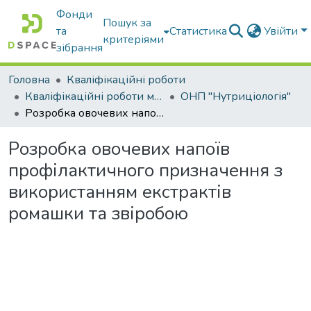
Фонди
Пошук за
та
Статистика
Увійти
критеріями
зібрання
Головна
Кваліфікаційні роботи
Кваліфікаційні роботи магістрів
ОНП "Нутриціологія"
Розробка овочевих напоїв профілактичного призначення з використанням екстрактів ромашки та звіробою
Розробка овочевих напоїв
профілактичного призначення з
використанням екстрактів
ромашки та звіробою