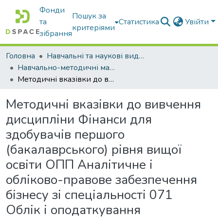
Фонди
Пошук за
та
Статистика
Увійти
критеріями
зібрання
Головна
Навчальні та наукові видання
Навчально-методичні матеріали
Методичні вказівки до вивчення дисципліни Фінанси для здобувачів першого (бакалаврського) рівня вищої освіти ОПП Аналітичне і обліково-правове забезпечення бізнесу зі спеціальності 071 Облік і оподаткування
Методичні вказівки до вивчення
дисципліни Фінанси для
здобувачів першого
(бакалаврського) рівня вищої
освіти ОПП Аналітичне і
обліково-правове забезпечення
бізнесу зі спеціальності 071
Облік і оподаткування