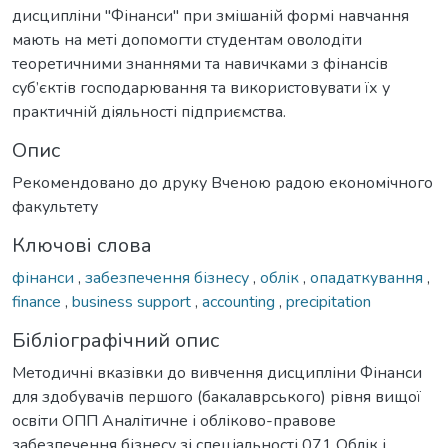
дисципліни "Фінанси" при змішаній формі навчання
мають на меті допомогти студентам оволодіти
теоретичними знаннями та навичками з фінансів
суб’єктів господарювання та використовувати їх у
практичній діяльності підприємства.
Опис
Рекомендовано до друку Вченою радою економічного
факультету
Ключові слова
фінанси
,
забезпечення бізнесу
,
облік
,
опадаткування
,
finance
,
business support
,
accounting
,
precipitation
Бібліографічний опис
Методичні вказівки до вивчення дисципліни Фінанси
для здобувачів першого (бакалаврського) рівня вищої
освіти ОПП Аналітичне і обліково-правове
забезпечення бізнесу зі спеціальності 071 Облік і