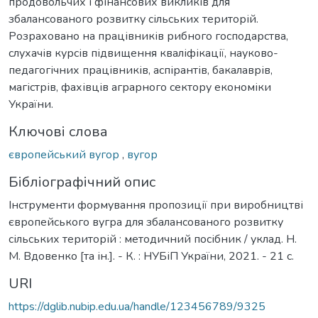
продовольчих і фінансових викликів для
збалансованого розвитку сільських територій.
Розраховано на працівників рибного господарства,
слухачів курсів підвищення кваліфікації, науково-
педагогічних працівників, аспірантів, бакалаврів,
магістрів, фахівців аграрного сектору економіки
України.
Ключові слова
європейський вугор
,
вугор
Бібліографічний опис
Інструменти формування пропозиції при виробництві
європейського вугра для збалансованого розвитку
сільських територій : методичний посібник / уклад. Н.
М. Вдовенко [та ін.]. - К. : НУБіП України, 2021. - 21 с.
URI
https://dglib.nubip.edu.ua/handle/123456789/9325