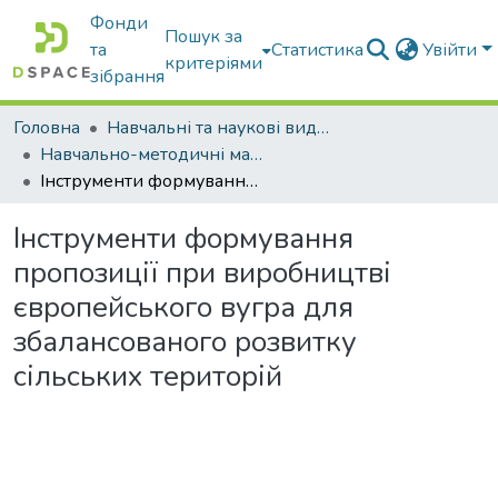
Фонди
Пошук за
та
Статистика
Увійти
критеріями
зібрання
Головна
Навчальні та наукові видання
Навчально-методичні матеріали
Інструменти формування пропозиції при виробництві європейського вугра для збалансованого розвитку сільських територій
Інструменти формування
пропозиції при виробництві
європейського вугра для
збалансованого розвитку
сільських територій