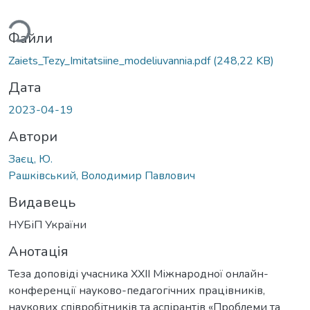
ься...
Файли
Zaiets_Tezy_Imitatsiine_modeliuvannia.pdf
(248,22 KB)
Дата
2023-04-19
Автори
Заєц, Ю.
Рашківський, Володимир Павлович
Видавець
НУБіП України
Анотація
Теза доповіді учасника ХXІI Міжнародної онлайн-
конференції науково-педагогічних працівників,
наукових співробітників та аспірантів «Проблеми та