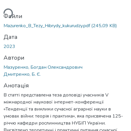
ься...
Файли
Mazurenko_B_Tezy_Hibrydy_kukurudzy.pdf
(245,09 KB)
Дата
2023
Автори
Мазуренко, Богдан Олександрович
Дмитренко, Б. Є.
Анотація
В статті представлена теза доповіді учасників V
міжнародної наукової інтернет-конференції
«Тенденції та виклики сучасної аграрної науки в
умовах війни: теорія і практика», яка присвячена 125-
річчю кафедри рослинництва НУБІП України.
Висвітлено теоретичні і практичні питання сучасної