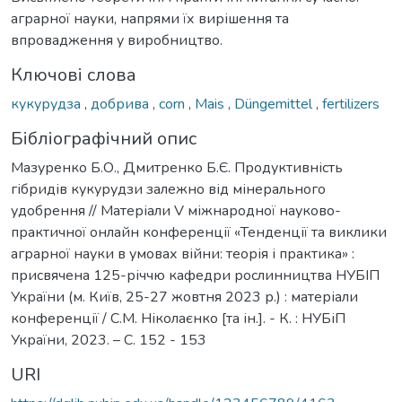
аграрної науки, напрями їх вирішення та
впровадження у виробництво.
Ключові слова
кукурудза
,
добрива
,
corn
,
Mais
,
Düngemittel
,
fertilizers
Бібліографічний опис
Мазуренко Б.О., Дмитренко Б.Є. Продуктивність
гібридів кукурудзи залежно від мінерального
удобрення // Матеріали V міжнародної науково-
практичної онлайн конференції «Тенденції та виклики
аграрної науки в умовах війни: теорія і практика» :
присвячена 125-річчю кафедри рослинництва НУБІП
України (м. Київ, 25-27 жовтня 2023 р.) : матеріали
конференції / С.М. Ніколаєнко [та ін.]. - К. : НУБіП
України, 2023. – С. 152 - 153
URI