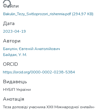
ься...
Файли
Bakulin_Tezy_Svitloprozori_rishennia.pdf
(294,97 KB)
Дата
2023-04-19
Автори
Бакулін, Євгеній Анатолійович
Байдак, У. М.
ORCID
https://orcid.org/0000-0002-0238-5384
Видавець
НУБІП України
Анотація
Теза доповіді учасника ХXІI Міжнародної онлайн-