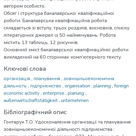
автором особисто.
Обсяг і структура бакалаврської кваліфікаційної
роботи. Бакалаврська кваліфікаційна робота
складається зі вступу, трьох розділів, висновків, списку
літературних джерел із 50 найменувань. Робота
містить 13 таблиць, 12 рисунків.
Основний зміст бакалаврської кваліфікаційної роботи
викладений на 60 сторінках комп’ютерного тексту.
Ключові слова
організація
,
планування
,
зовнішньоекономічна
діяльність
,
підприємство
,
organisation
,
planning
,
foreign
economic activity
,
enterprise
,
planung
,
außenwirtschaftstätigkeit
,
unternehmen
Бібліографічний опис
Гонтарук Т.О. Удосконалення організації та планування
зовнішньоекономічної діяльності підприємства :