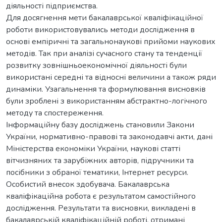
діяльності підприємства.
Для досягнення мети бакалаврської кваліфікаційної
роботи використовувались методи дослідження в
основі емпіричні та загальнонаукові прийоми наукових
методів. Так при аналізі сучасного стану та тенденції
розвитку зовнішньоекономічної діяльності були
використані середні та відносні величини а також ряди
динаміки. Узагальнення та формулювання висновків
були зроблені з використанням абстрактно-логічного
методу та спостереження.
Інформаційну базу досліджень становили Закони
України, нормативно-правові та законодавчі акти, дані
Міністерства економіки України, наукові статті
вітчизняних та зарубіжних авторів, підручники та
посібники з обраної тематики, Інтернет ресурси.
Особистий внесок здобувача. Бакалаврська
кваліфікаційна робота є результатом самостійного
дослідження. Результати та висновки, викладені в
бакалаврській кваліфікаційній роботі, отримані