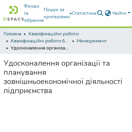
Фонди
Пошук за
та
Статистика
Увійти
критеріями
зібрання
Головна
Кваліфікаційні роботи
Кваліфікаційні роботи бакалаврів
Менеджмент
Удосконалення організації та планування зовнішньоекономічної діяльності підприємства
Удосконалення організації та
планування
зовнішньоекономічної діяльності
підприємства