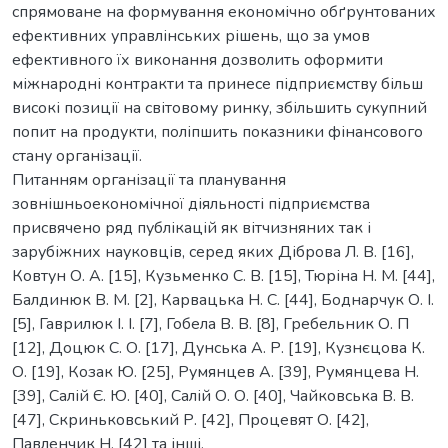
спрямоване на формування економічно обґрунтованих
ефективних управлінських рішень, що за умов
ефективного їх виконання дозволить оформити
міжнародні контракти та принесе підприємству більш
високі позиції на світовому ринку, збільшить сукупний
попит на продукти, поліпшить показники фінансового
стану організації.
Питанням організації та планування
зовнішньоекономічної діяльності підприємства
присвячено ряд публікацій як вітчизняних так і
зарубіжних науковців, серед яких Діброва Л. В. [16],
Ковтун О. А. [15], Кузьменко С. В. [15], Тюріна Н. М. [44],
Балдинюк В. М. [2], Карвацька Н. С. [44], Боднарчук О. І.
[5], Гаврилюк І. І. [7], Гобела В. В. [8], Гребельник О. П
[12], Доцюк С. О. [17], Дунська А. Р. [19], Кузнєцова К.
О. [19], Козак Ю. [25], Румянцев А. [39], Румянцева Н.
[39], Салій Є. Ю. [40], Салій О. О. [40], Чайковська В. В.
[47], Скриньковський Р. [42], Процевят О. [42],
Павленчик Н. [42] та інші.