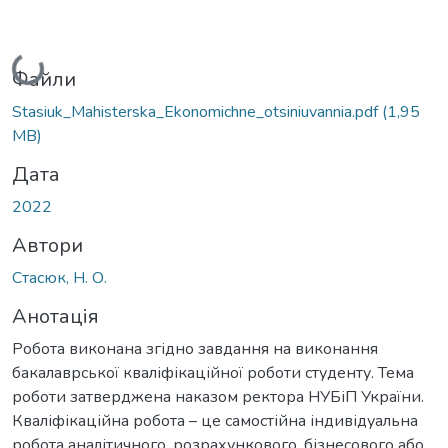
Вантажиться...
Файли
Stasiuk_Мahisterska_Ekonomichne_otsiniuvannia.pdf
(1,95
MB)
Дата
2022
Автори
Стасюк, Н. О.
Анотація
Робота виконана згідно завдання на виконання
бакалаврської кваліфікаційної роботи студенту. Тема
роботи затверджена наказом ректора НУБіП України.
Кваліфікаційна робота – це самостійна індивідуальна
робота аналітичного, розрахункового, бізнесового або