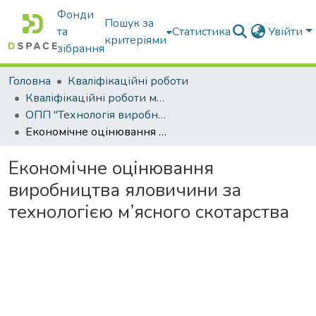
Фонди
Пошук за
та
Статистика
Увійти
критеріями
зібрання
Головна
Кваліфікаційні роботи
Кваліфікаційні роботи магістрів
ОПП "Технологія виробництва і переробки продукції тваринництва"
Економічне оцінювання виробництва яловичини за технологією м’ясного скотарства
Економічне оцінювання
виробництва яловичини за
технологією м’ясного скотарства