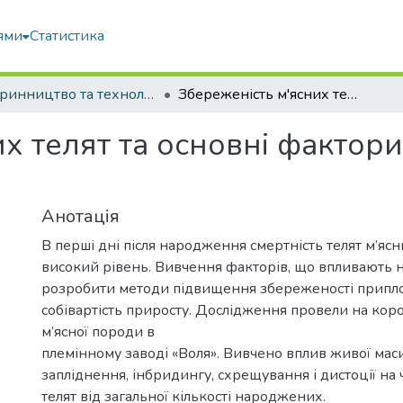
ями
Статистика
Тваринництво та технології харчових продуктів
Збереженість м'ясних телят та основні фактори, що впливають на неї
х телят та основні фактор
Анотація
В перші дні після народження смертність телят м’ясн
високий рівень. Вивчення факторів, що впливають н
розробити методи підвищення збереженості припло
собівартість приросту. Дослідження провели на коро
м’ясної породи в
племінному заводі «Воля». Вивчено вплив живої маси 
запліднення, інбридингу, схрещування і дистоції на
телят від загальної кількості народжених.