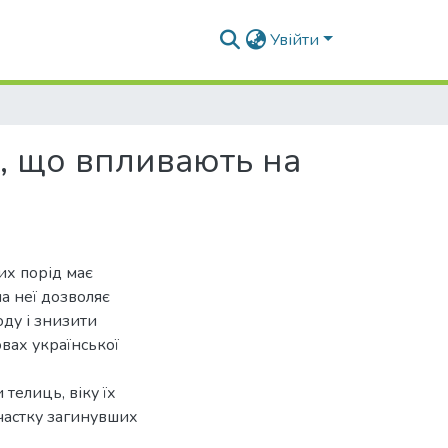
Увійти
и, що впливають на
их порід має
а неї дозволяє
ду і знизити
вах української
телиць, віку їх
 частку загинувших