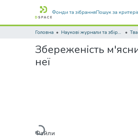
Фонди та зібрання
Пошук за критері
Головна
Наукові журнали та збірники видань
Збереженість м'ясни
неї
Вантажиться...
Файли