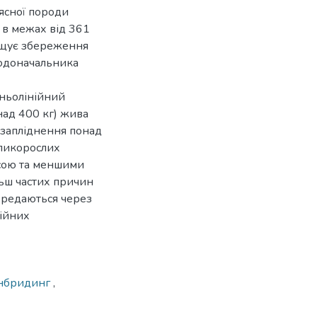
’ясної породи
 в межах від 361
двищує збереження
одоначальника
ньолінійний
онад 400 кг) жива
х запліднення понад
еликорослих
асою та меншими
льш частих причин
передаються через
ційних
інбридинг
,