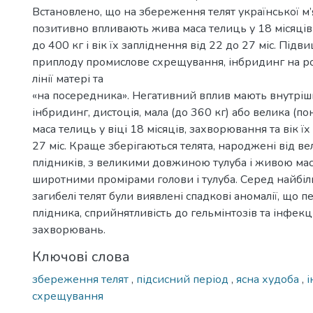
Встановлено, що на збереження телят української м
позитивно впливають жива маса телиць у 18 місяців
до 400 кг і вік їх запліднення від 22 до 27 міс. Пі
приплоду промислове схрещування, інбридинг на р
лінії матері та
«на посередника». Негативний вплив мають внутріш
інбридинг, дистоція, мала (до 360 кг) або велика (п
маса телиць у віці 18 місяців, захворювання та вік ї
27 міс. Краще зберігаються телята, народжені від в
плідників, з великими довжиною тулуба і живою м
широтними промірами голови і тулуба. Серед найбі
загибелі телят були виявлені спадкові аномалії, що 
плідника, сприйнятливість до гельмінтозів та інфек
захворювань.
Ключові слова
збереження телят
,
підсисний період
,
ясна худоба
,
схрещування