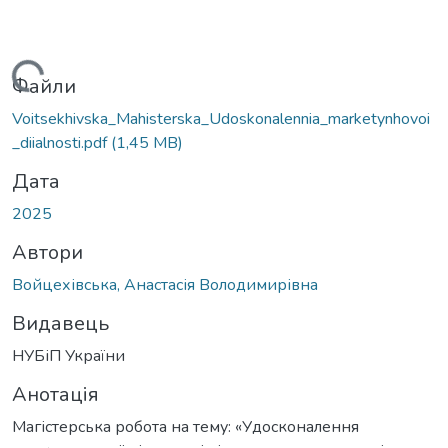
антажиться...
Файли
Voitsekhivska_Mahisterska_Udoskonalennia_marketynhovoi
_diialnosti.pdf
(1,45 MB)
Дата
2025
Автори
Войцехівська, Анастасія Володимирівна
Видавець
НУБіП України
Анотація
Магістерська робота на тему: «Удосконалення