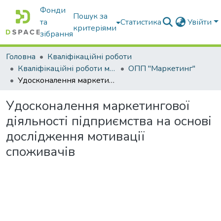
Фонди
Пошук за
та
Статистика
Увійти
критеріями
зібрання
Головна
Кваліфікаційні роботи
Кваліфікаційні роботи магістрів
ОПП "Маркетинг"
Удосконалення маркетингової діяльності підприємства на основі дослідження мотивації споживачів
Удосконалення маркетингової
діяльності підприємства на основі
дослідження мотивації
споживачів