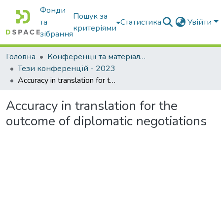
Фонди
Пошук за
та
Статистика
Увійти
критеріями
зібрання
Головна
Конференції та матеріали конференцій
Тези конференцій - 2023
Accuracy in translation for the outcome of diplomatic negotiations
Accuracy in translation for the
outcome of diplomatic negotiations
Вантажиться...