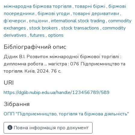
міжнародна біржова торгівля
,
товарні біржі
,
біржові
посередники
,
біржові угоди
,
товарні деривативи
,
ф’ючерси
,
опціони
,
international stock trading
,
commodity
exchanges
,
stock brokers
,
stock transactions
,
commodity
derivatives
,
futures
,
options
Бібліографічний опис
Дідик В.І. Розвиток міжнародної біржової торгівлі :
дипломна робота ... магістра : 076 Підприємництво та
торгівля. Київ, 2024. 76 с.
URI
https://dglib.nubip.edu.ua/handle/123456789/589
Зібрання
ОПП "Підприємництво, торгівля та біржова діяльність"
Повна інформація про документ