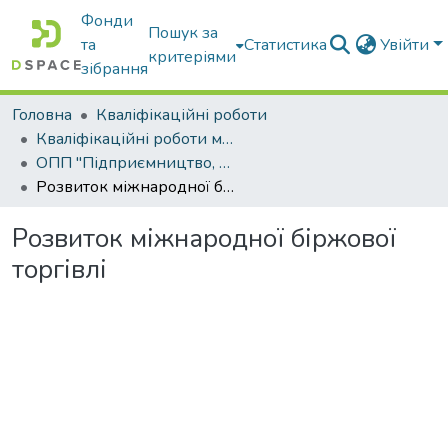
Фонди
Пошук за
та
Статистика
Увійти
критеріями
зібрання
Головна
Кваліфікаційні роботи
Кваліфікаційні роботи магістрів
ОПП "Підприємництво, торгівля та біржова діяльність"
Розвиток міжнародної біржової торгівлі
Розвиток міжнародної біржової
торгівлі