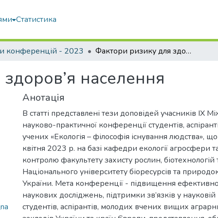
ями
Статистика
и конференцій - 2023
Фактори ризику для здоров’я населення
 здоров’я населення
Анотація
В статті представлені тези доповідей учасників ІХ М
науково-практичної конференції студентів, аспірант
учених «Екологія – філософія існування людства», щ
квітня 2023 р. на базі кафедри екології агросфери т
контролю факультету захисту рослин, біотехнологій т
Національного університету біоресурсів та природ
України. Мета конференції - підвищення ефективност
наукових досліджень, підтримки зв’язків у науковій 
_na
студентів, аспірантів, молодих вчених вищих аграр