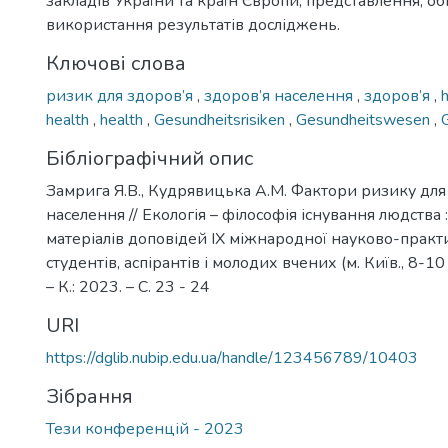
закладів України та країн Європи, представлення, о
використання результатів досліджень.
Ключові слова
ризик для здоров’я
,
здоров’я населення
,
здоров’я
,
h
health
,
health
,
Gesundheitsrisiken
,
Gesundheitswesen
,
Бібліографічний опис
Замрига Я.В., Кудрявицька А.М. Фактори ризику для
населення // Екологія – філософія існування людства 
матеріалів доповідей ІХ міжнародної науково-практ
студентів, аспірантів і молодих вчених (м. Київ., 8-10
– К.: 2023. – С. 23 - 24
URI
https://dglib.nubip.edu.ua/handle/123456789/10403
Зібрання
Тези конференцій - 2023