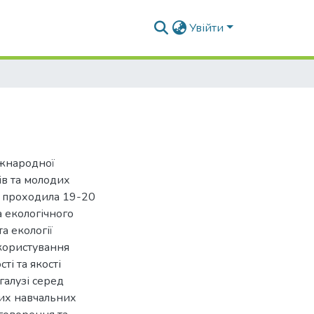
Увійти
іжнародної
ів та молодих
о проходила 19-20
а екологічного
а екології
окористування
і та якості
галузі серед
них навчальних