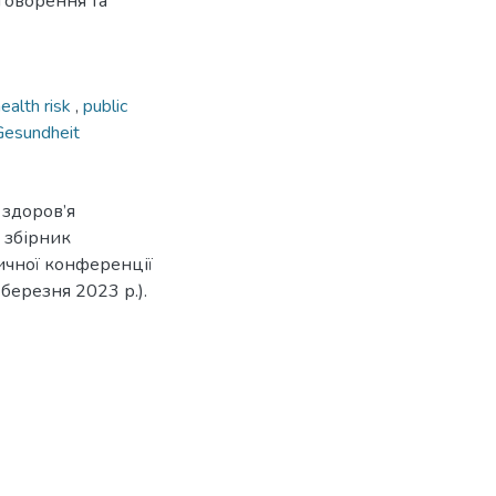
бговорення та
ealth risk
,
public
Gesundheit
 здоров’я
: збірник
ичної конференції
 березня 2023 р.).