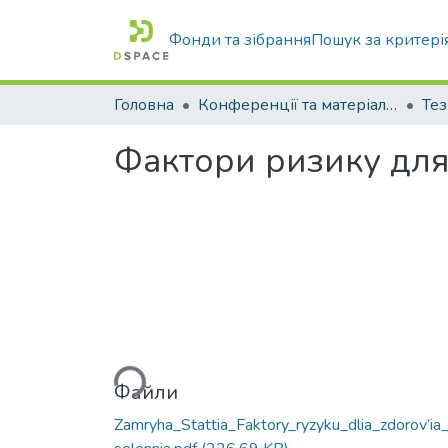
Фонди та зібрання
Пошук за критері
Головна
Конференції та матеріали конференцій
Тез
Фактори ризику для
Вантажиться...
Файли
Zamryha_Stattia_Faktory_ryzyku_dlia_zdorov’ia