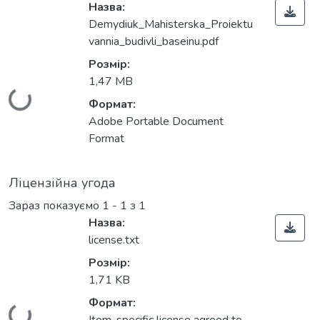
Назва:
Demydiuk_Mahisterska_Proiektu
vannia_budivli_baseinu.pdf
Розмір:
1,47 MB
Вантажиться...
Формат:
Adobe Portable Document
Format
Ліцензійна угода
Зараз показуємо
1 - 1 з 1
Назва:
license.txt
Розмір:
1,71 KB
Формат: