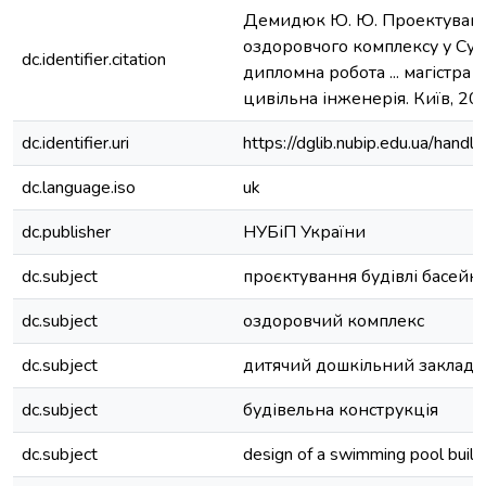
Демидюк Ю. Ю. Проектування
оздоровчого комплексу у Сумс
dc.identifier.citation
дипломна робота ... магістра 
цивільна інженерія. Київ, 202
dc.identifier.uri
https://dglib.nubip.edu.ua/ha
dc.language.iso
uk
dc.publisher
НУБіП України
dc.subject
проєктування будівлі басейн
dc.subject
оздоровчий комплекс
dc.subject
дитячий дошкільний заклад
dc.subject
будівельна конструкція
dc.subject
design of a swimming pool build