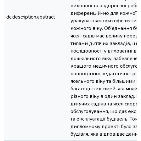
виховної та оздоровчої робо
диференцій-но для кожної ві
dc.description.abstract
урахуванням психофізичних 
кожного віку. Об’єднання бу
ясел-садів має велику перев
типами дитячих закладів, це
послідовності у вихованні діт
дошкільного віку, забезпече
кращого медичного обслугову
повноцінної педагогічної роб
ясельного віку та більшими 
багатодітних сімей, які можу
різного віку в один заклад. 
дитячих садків та ясел скоро
обслуговування, що дає екон
та експлуатації будівель. Том
дипломному проекті було за
будівля, яка відповідає дани