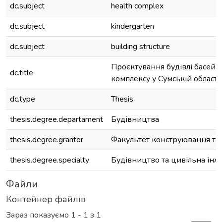
dc.subject
health complex
dc.subject
kindergarten
dc.subject
building structure
Проєктування будівлі басейн
dc.title
комплексу у Сумській області
dc.type
Thesis
thesis.degree.departament
Будівництва
thesis.degree.grantor
Факультет конструювання та
thesis.degree.specialty
Будівництво та цивільна інж
Файли
Контейнер файлів
Зараз показуємо
1 - 1 з 1