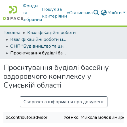
Фонди
Пошук за
та
Статистика
Увійти
критеріями
зібрання
Головна
Кваліфікаційні роботи
Кваліфікаційні роботи магістрів
ОНП "Будівництво та цивільна інженерія"
Проєктування будівлі басейну оздоровчого комплексу у Сумській області
Проєктування будівлі басейну
оздоровчого комплексу у
Сумській області
Скорочена інформація про документ
dc.contributor.advisor
Усенко, Микола Володимиро