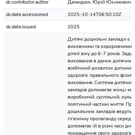
dc.contributor.author
Демидюк, Юрій Юхимович
dc.date.accessioned
2025-10-14T06:50:10Z
dc.date.issued
2025
Дитячі дошкільні заклади є с
виховними та оздоровчими з
дітей віку до 6-7 років. Зада
виховання в даних дитячих з
всебічний розвиток дитини, з
здоров’я, правильного фізич
виховання. Система дитячих
закладів допомагає жінці-мат
виробничій, суспільній, культ
політичній частині життя. Пр
дошкільних закладів ведуть т
гігієнічну пропаганду серед 
допомагає їй в різні часи дня
покращення свого здоров’я. 