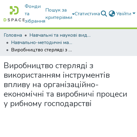
Фонди
Пошук за
та
Статистика
Увійти
критеріями
зібрання
Головна
Навчальні та наукові видання
Навчально-методичні матеріали
Виробництво стерляді з використанням інструментів впливу на організаційно-економічні та виробничі процеси у рибному господарстві
Виробництво стерляді з
використанням інструментів
впливу на організаційно-
економічні та виробничі процеси
у рибному господарстві