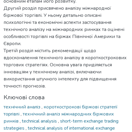
основним етапам його розвитку.
Другий розділ присвячено аналізу міжнародної
біржової торгівлі. У ньому детально описані
психологічні та економічні аспекти застосування
технічного аналізу на міжнародних ринках та оцінені
особливості торгівлі на біржах Північної Америки та
Європи.
Третій розділ містить рекомендації щодо
вдосконалення технічного аналізу в короткострокових
торгових стратегіях. Основна увага приділяється
інноваціям у технічному аналізі, включаючи
використання штучного інтелекту для підвищення
точності прогнозів.
Ключові слова
технiчний аналiз
,
короткострокові бiржові стратеriї
тopriвлі
,
технічний аналіз мiжнародних бiржових
ринкiв
,
technical analysis
,
short-term exchange trading
strategies
,
technical analysis of international exchange