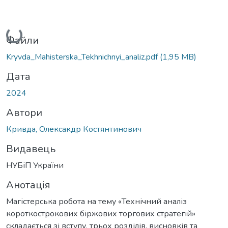
Вантажиться...
Файли
Kryvda_Mahisterska_Tekhnichnyi_analiz.pdf
(1,95 MB)
Дата
2024
Автори
Кривда, Олексакдр Костянтинович
Видавець
НУБіП України
Анотація
Магістерська робота на тему «Технічний аналіз
короткострокових біржових торгових стратегій»
складається зі вступу, трьох розділів, висновків та