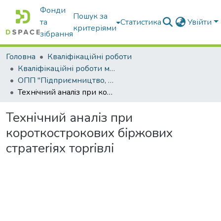
Фонди
Пошук за
та
Статистика
Увійти
критеріями
зібрання
Головна
Кваліфікаційні роботи
Кваліфікаційні роботи магістрів
ОПП "Підприємництво, торгівля та біржова діяльність"
Технiчний аналiз при короткострокових бiржових стратеriях тopriвлі
Технiчний аналiз при
короткострокових бiржових
стратеriях тopriвлі