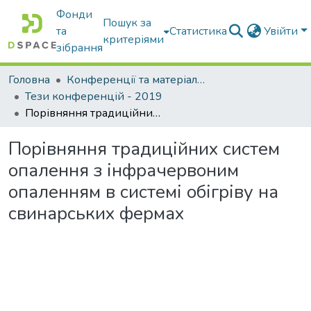
Фонди
Пошук за
та
Статистика
Увійти
критеріями
зібрання
Головна
Конференції та матеріали конференцій
Тези конференцій - 2019
Порівняння традиційних систем опалення з інфрачервоним опаленням в системі обігріву на свинарських фермах
Порівняння традиційних систем
опалення з інфрачервоним
опаленням в системі обігріву на
свинарських фермах