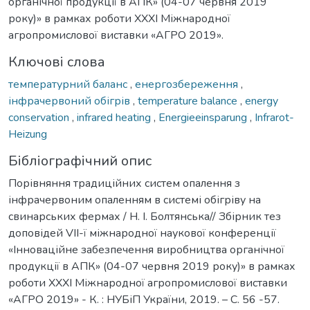
органічної продукції в АПК» (04-07 червня 2019
року)» в рамках роботи XXXI Міжнародної
агропромислової виставки «АГРО 2019».
Ключові слова
температурний баланс
,
енергозбереження
,
інфрачервоний обігрів
,
temperature balance
,
energy
conservation
,
infrared heating
,
Energieeinsparung
,
Infrarot-
Heizung
Бібліографічний опис
Порівняння традиційних систем опалення з
інфрачервоним опаленням в системі обігріву на
свинарських фермах / Н. І. Болтянська// Збірник тез
доповідей VІІ-ї міжнародної наукової конференції
«Інноваційне забезпечення виробництва органічної
продукції в АПК» (04-07 червня 2019 року)» в рамках
роботи XXXI Міжнародної агропромислової виставки
«АГРО 2019» - К. : НУБіП України, 2019. – С. 56 -57.