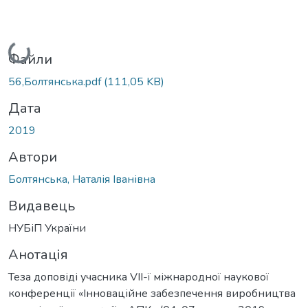
Вантажиться...
Файли
56,Болтянська.pdf
(111,05 KB)
Дата
2019
Автори
Болтянська, Наталія Іванівна
Видавець
НУБіП України
Анотація
Теза доповіді учасника VІІ-ї міжнародної наукової
конференції «Інноваційне забезпечення виробництва