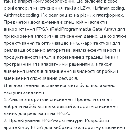
так і в апаратному забезпеченні. Це включає в себе
різні алгоритми стиснення, такі як LZW, Huffman coding,
Arithmetic coding, і їх реалізацію на різних платформах.
Предметом дослідження є специфічні аспекти
використання FPGA (FieldProgrammable Gate Array) для
прискорення алгоритмів стиснення даних. Це охоплює
проектування та оптимізацію FPGA-архітектури для
реалізації обраних алгоритмів, аналіз ефективності і
продуктивності FPGA в порівнянні з традиційними
програмними та апаратними рішеннями, а також
вивчення методів підвищення швидкості обробки і
зменшення споживання ресурсів.
Для досягнення поставленої мети було поставлено
наступні завдання:
1. Аналіз алгоритмів стиснення: Провести огляд і
вибрати найбільш підходящий алгоритм стиснення
даних для реалізації на FPGA.
2. Проектування FPGA-архітектури: Розробити
архітектуру FPGA для вибраного алгоритму стиснення,