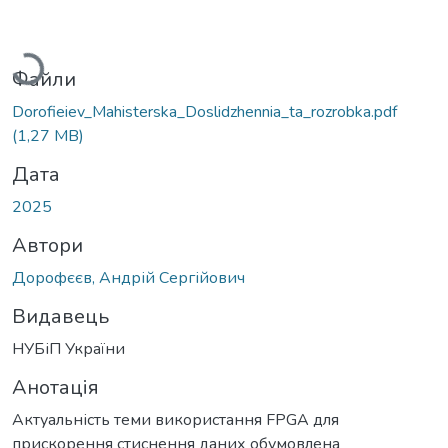
Вантажиться...
Файли
Dorofieiev_Mahisterska_Doslidzhennia_ta_rozrobka.pdf
(1,27 MB)
Дата
2025
Автори
Дорофєєв, Андрій Сергійович
Видавець
НУБіП України
Анотація
Актуальність теми використання FPGA для
прискорення стиснення даних обумовлена