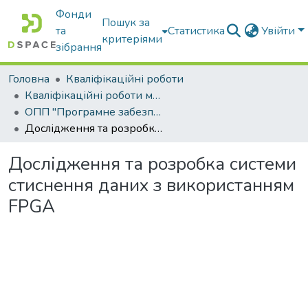
Фонди
Пошук за
та
Статистика
Увійти
критеріями
зібрання
Головна
Кваліфікаційні роботи
Кваліфікаційні роботи магістрів
ОПП "Програмне забезпечення інформаційних систем"
Дослідження та розробка системи стиснення даних з використанням FPGA
Дослідження та розробка системи
стиснення даних з використанням
FPGA