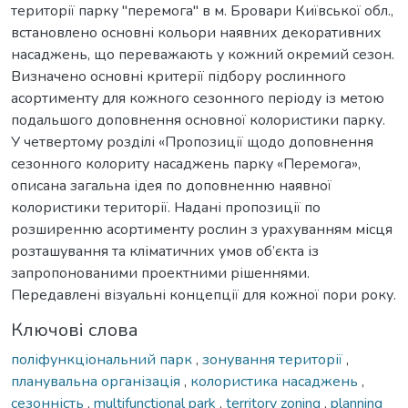
території парку "перемога" в м. Бровари Київської обл.,
встановлено основні кольори наявних декоративних
насаджень, що переважають у кожний окремий сезон.
Визначено основні критерії підбору рослинного
асортименту для кожного сезонного періоду із метою
подальшого доповнення основної колористики парку.
У четвертому розділі «Пропозиції щодо доповнення
сезонного колориту насаджень парку «Перемога»,
описана загальна ідея по доповненню наявної
колористики території. Надані пропозиції по
розширенню асортименту рослин з урахуванням місця
розташування та кліматичних умов об’єкта із
запропонованими проектними рішеннями.
Передавлені візуальні концепції для кожної пори року.
Ключові слова
поліфункціональний парк
,
зонування території
,
планувальна організація
,
колористика насаджень
,
сезонність
,
multifunctional park
,
territory zoning
,
planning