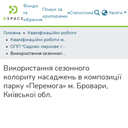
Фонди
Пошук за
та
Статистика
Увійти
критеріями
зібрання
Головна
Кваліфікаційні роботи
Кваліфікаційні роботи магістрів
ОПП "Садово-паркове господарство"
Використання сезонного колориту насаджень в композиції парку «Перемога» м. Бровари, Київської обл.
Використання сезонного
колориту насаджень в композиції
парку «Перемога» м. Бровари,
Київської обл.