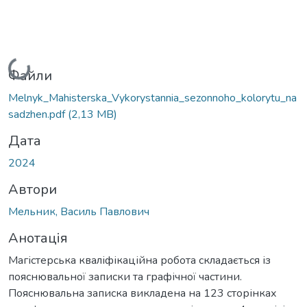
Вантажиться...
Файли
Melnyk_Mahisterska_Vykorystannia_sezonnoho_kolorytu_na
sadzhen.pdf
(2,13 MB)
Дата
2024
Автори
Мельник, Василь Павлович
Анотація
Магістерська кваліфікаційна робота складається із
пояснювальної записки та графічної частини.
Пояснювальна записка викладена на 123 сторінках